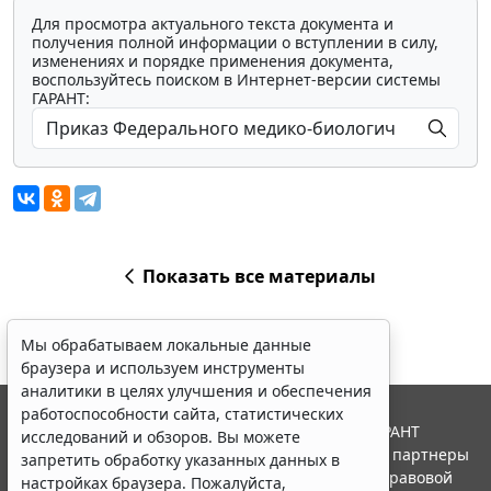
Для просмотра актуального текста документа и
получения полной информации о вступлении в силу,
изменениях и порядке применения документа,
воспользуйтесь поиском в Интернет-версии системы
ГАРАНТ:
Показать все материалы
Мы обрабатываем локальные данные
браузера и используем инструменты
аналитики в целях улучшения и обеспечения
работоспособности сайта, статистических
© ООО "НПП "ГАРАНТ-СЕРВИС", 2026. Система ГАРАНТ
исследований и обзоров. Вы можете
выпускается с 1990 года. Компания "Гарант" и ее партнеры
запретить обработку указанных данных в
являются участниками Российской ассоциации правовой
настройках браузера. Пожалуйста,