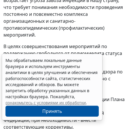
возрастает угроза завоза инфекции в нашу страну,
что требует понимания необходимости проведения
постоянно и повсеместно комплекса
организационных и санитарно-
противоэпидемических (профилактических)
мероприятий.
В целях совершенствования мероприятий по
поддержанию свободного от полиомиелита статуса
Российской Федерации предлагается:
Мы обрабатываем локальные данные
браузера и используем инструменты
1. Руководителям управлений Роспотребнадзора по
аналитики в целях улучшения и обеспечения
субъектам Российской Федерации совместно с
работоспособности сайта, статистических
исследований и обзоров. Вы можете
руководителями органов управления
запретить обработку указанных данных в
здравоохранением субъектов Российской
настройках браузера. Пожалуйста,
Федерации рассмотреть вопрос о реализации Плана
ознакомьтесь с условиями их обработки
.
действий по поддержанию свободного от
Принять
полиомиелита статуса субъекта Российской
Федерации, при необходимости - внести
соответствующие коррективы.