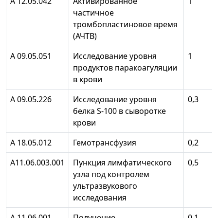
А 12.05.042
Активированное
1
частичное
тромбопластиновое время
(АЧТВ)
А 09.05.051
Исследование уровня
1
продуктов паракоагуляции
в крови
А 09.05.226
Исследование уровня
0,3
белка S-100 в сыворотке
крови
А 18.05.012
Гемотрансфузия
0,2
А11.06.003.001
Пункция лимфатического
0,5
узла под контролем
ультразвукового
исследования
А 11.06.001
Получение
0,1