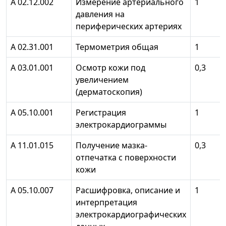
А 02.12.002
Измерение артериального
1
давления на
периферических артериях
А 02.31.001
Термометрия общая
1
А 03.01.001
Осмотр кожи под
0,3
увеличением
(дерматоскопия)
А 05.10.001
Регистрация
1
электрокардиограммы
А 11.01.015
Получение мазка-
0,3
отпечатка с поверхности
кожи
А 05.10.007
Расшифровка, описание и
1
интерпретация
электрокардиографических