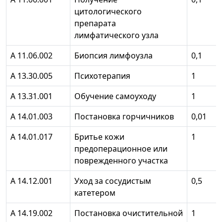
цитологического
препарата
лимфатического узла
А 11.06.002
Биопсия лимфоузла
0,1
А 13.30.005
Психотерапия
1
А 13.31.001
Обучение самоуходу
1
А 14.01.003
Постановка горчичников
0,01
А 14.01.017
Бритье кожи
1
предоперационное или
поврежденного участка
А 14.12.001
Уход за сосудистым
0,5
катетером
А 14.19.002
Постановка очистительной
1