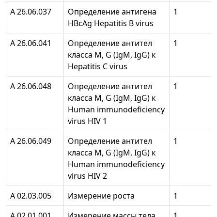
А 26.06.037
Определение антигена
1
HBcAg Hepatitis В virus
А 26.06.041
Определение антител
1
класса М, G (IgM, IgG) к
Hepatitis С virus
А 26.06.048
Определение антител
1
класса М, G (IgM, IgG) к
Human immunodeficiency
virus HIV 1
А 26.06.049
Определение антител
1
класса М, G (IgM, IgG) к
Human immunodeficiency
virus HIV 2
А 02.03.005
Измерение роста
1
А 02.01.001
Измерение массы тела
1