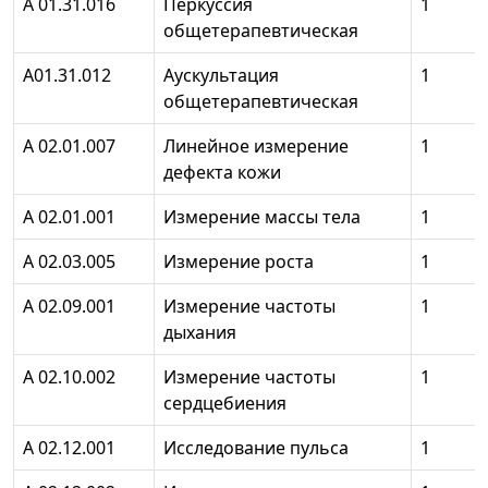
А 01.31.016
Перкуссия
1
общетерапевтическая
А01.31.012
Аускультация
1
общетерапевтическая
А 02.01.007
Линейное измерение
1
дефекта кожи
А 02.01.001
Измерение массы тела
1
А 02.03.005
Измерение роста
1
А 02.09.001
Измерение частоты
1
дыхания
А 02.10.002
Измерение частоты
1
сердцебиения
А 02.12.001
Исследование пульса
1