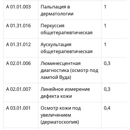
А 01.01.003
Пальпация в
1
дерматологии
А 01.31.016
Перкуссия
1
общетерапевтическая
А 01.31.012
Аускультация
1
общетерапевтическая
А 02.01.006
Люминесцентная
0,3
диагностика (осмотр под
лампой Вуда)
А 02.01.007
Линейное измерение
0,3
дефекта кожи
А 03.01.001
Осмотр кожи под
0,4
увеличением
(дерматоскопия)