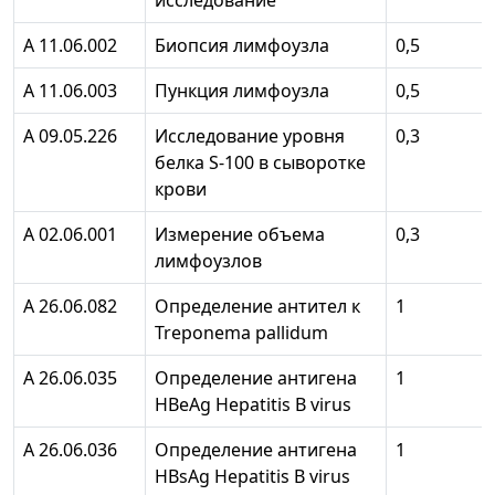
исследование
А 11.06.002
Биопсия лимфоузла
0,5
А 11.06.003
Пункция лимфоузла
0,5
А 09.05.226
Исследование уровня
0,3
белка S-100 в сыворотке
крови
А 02.06.001
Измерение объема
0,3
лимфоузлов
А 26.06.082
Определение антител к
1
Treponema pallidum
А 26.06.035
Определение антигена
1
HBeAg Hepatitis В virus
А 26.06.036
Определение антигена
1
HBsAg Hepatitis В virus