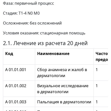
Фаза: первичный процесс
Стадия: Т1-4 N0 М0
Осложнения: без осложнений
Условия оказания: стационарная помощь
2.1. Лечение из расчета 20 дней
Код
Наименование
Частот
предос
А 01.01.001
Сбор анамнеза и жалоб в
1
дерматологии
А 01.01.002
Визуальное исследование
1
в дерматологии
А 01.01.003
Пальпация в дерматологии
1