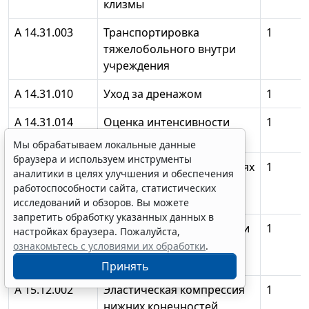
клизмы
А 14.31.003
Транспортировка
1
тяжелобольного внутри
учреждения
А 14.31.010
Уход за дренажом
1
А 14.31.014
Оценка интенсивности
1
боли
Мы обрабатываем локальные данные
браузера и используем инструменты
А 15.01.001
Перевязки при нарушениях
1
аналитики в целях улучшения и обеспечения
целостности кожных
работоспособности сайта, статистических
покровов
исследований и обзоров. Вы можете
запретить обработку указанных данных в
А 15.06.001
Перевязки при нарушении
1
настройках браузера. Пожалуйста,
целостности
ознакомьтесь с условиями их обработки
.
лимфатической системы
Принять
А 15.12.002
Эластическая компрессия
1
нижних конечностей