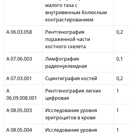
малого таза с
внутривенным болюсным
контрастированием
А 06.03.058
Рентгенография
0,2
пораженной части
костного скелета
А 07.06.003
Лимфография
0,1
радионуклеидная
А 07.03.001
Сцинтиграфия костей
0,2
А
Рентгенография легких
1
06.09.008.001
цифровая
А 08.05.003
Исследование уровня
1
эритроцитов в крови
А 08.05.004
Исследование уровня
1