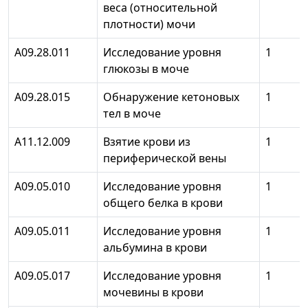
веса (относительной
плотности) мочи
А09.28.011
Исследование уровня
1
глюкозы в моче
А09.28.015
Обнаружение кетоновых
1
тел в моче
А11.12.009
Взятие крови из
1
периферической вены
А09.05.010
Исследование уровня
1
общего белка в крови
А09.05.011
Исследование уровня
1
альбумина в крови
А09.05.017
Исследование уровня
1
мочевины в крови