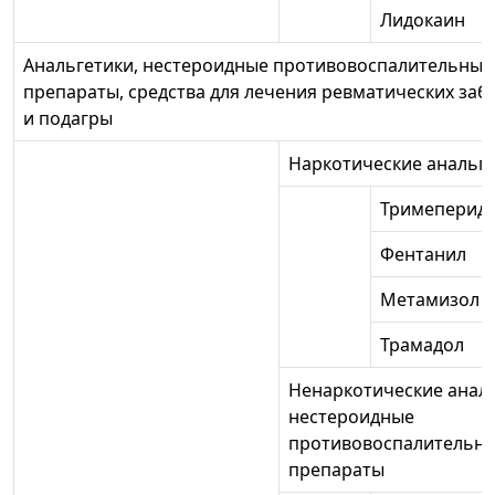
Лидокаин
Анальгетики, нестероидные противовоспалительные
препараты, средства для лечения ревматических за
и подагры
Наркотические анальг
Тримеперид
Фентанил
Метамизол н
Трамадол
Ненаркотические аналь
нестероидные
противовоспалительн
препараты