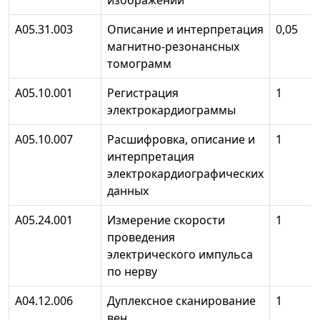
изображений
A05.31.003
Описание и интерпретация
0,05
магнитно-резонансных
томограмм
А05.10.001
Регистрация
1
электрокардиограммы
А05.10.007
Расшифровка, описание и
1
интерпретация
электрокардиографических
данных
А05.24.001
Измерение скорости
1
проведения
электрического импульса
по нерву
А04.12.006
Дуплексное сканирование
1
вен