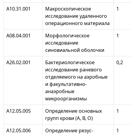
А10.31.001
Макроскопическое
1
исследование удаленного
операционного материала
А08.04.001
Морфологическое
1
исследование
синовиальной оболочки
А26.02.001
Бактериологическое
0,2
исследование раневого
отделяемого на аэробные
и факультативно-
анаэробные
микроорганизмы
А12.05.005
Определение основных
1
групп крови (А, В, О)
А12.05.006
Определение резус-
1