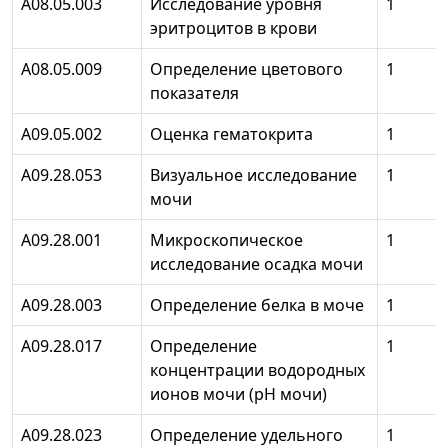
А08.05.003
Исследование уровня
1
эритроцитов в крови
А08.05.009
Определение цветового
1
показателя
А09.05.002
Оценка гематокрита
1
А09.28.053
Визуальное исследование
1
мочи
А09.28.001
Микроскопическое
1
исследование осадка мочи
А09.28.003
Определение белка в моче
1
А09.28.017
Определение
1
концентрации водородных
ионов мочи (рН мочи)
А09.28.023
Определение удельного
1