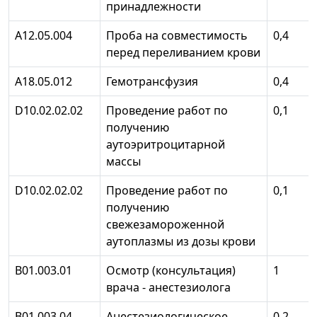
принадлежности
А12.05.004
Проба на совместимость
0,4
перед переливанием крови
А18.05.012
Гемотрансфузия
0,4
D10.02.02.02
Проведение работ по
0,1
получению
аутоэритроцитарной
массы
D10.02.02.02
Проведение работ по
0,1
получению
свежезамороженной
аутоплазмы из дозы крови
В01.003.01
Осмотр (консультация)
1
врача - анестезиолога
В01.003.04
Анестезиологическое
0,2