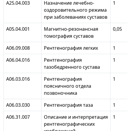
А25.04.003
Назначение лечебно-
1
оздоровительного режима
при заболеваниях суставов
А05.04.001
Магнитно-резонансная
0,05
томография суставов
А06.09.008
Рентгенография легких
1
А06.04.016
Рентгенография
1
тазобедренного сустава
А06.03.016
Рентгенография
1
поясничного отдела
позвоночника
А06.03.030
Рентгенография таза
1
А06.31.007
Описание и интерпретация
1
рентгенографических