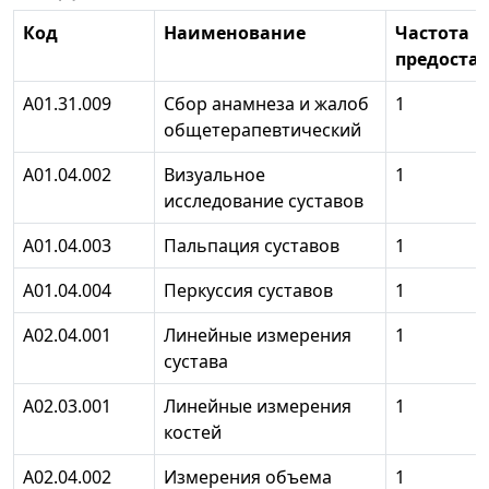
Код
Наименование
Частота
предоста
А01.31.009
Сбор анамнеза и жалоб
1
общетерапевтический
А01.04.002
Визуальное
1
исследование суставов
А01.04.003
Пальпация суставов
1
А01.04.004
Перкуссия суставов
1
А02.04.001
Линейные измерения
1
сустава
А02.03.001
Линейные измерения
1
костей
А02.04.002
Измерения объема
1