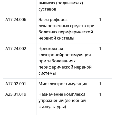
вывихах (подвывихах)
суставов
А17.24.006
Электрофорез
1
лекарственных средств при
болезнях периферической
нервной системы
А17.24.002
Чрескожная
1
электронейростимуляция
при заболеваниях
периферической нервной
системы
А17.02.001
Миоэлектростимуляция
1
А25.31.019
Назначение комплекса
1
упражнений (лечебной
физкультуры)