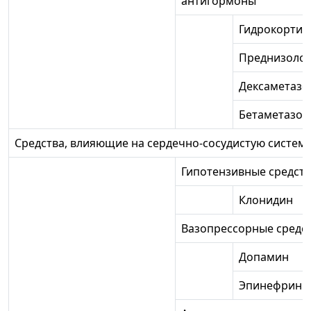
антигормоны
Гидрокортиз
Преднизоло
Дексаметазо
Бетаметазон
Средства, влияющие на сердечно-сосудистую систем
Гипотензивные средст
Клонидин
Вазопрессорные средс
Допамин
Эпинефрин