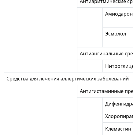
Антиаритмические сре
Амиодарон
Эсмолол
Антиангинальные сред
Нитроглице
Средства для лечения аллергических заболеваний
Антигистаминные пре
Дифенгидра
Хлоропирам
Клемастин