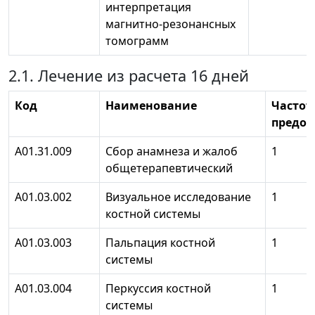
интерпретация
магнитно-резонансных
томограмм
2.1. Лечение из расчета 16 дней
Код
Наименование
Частот
предос
А01.31.009
Сбор анамнеза и жалоб
1
общетерапевтический
А01.03.002
Визуальное исследование
1
костной системы
А01.03.003
Пальпация костной
1
системы
А01.03.004
Перкуссия костной
1
системы