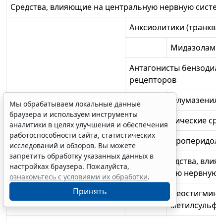
Средства, влияющие на центральную нервную систе
Анксиолитики (транкви
Мидазолам
Антагонисты бензодиа
рецепторов
Флумазенил
Мы обрабатываем локальные данные
браузера и используем инструменты
Антипсихотические сре
аналитики в целях улучшения и обеспечения
работоспособности сайта, статистических
Дроперидол
исследований и обзоров. Вы можете
запретить обработку указанных данных в
Прочие средства, вли
настройках браузера. Пожалуйста,
центральную нервную 
ознакомьтесь с условиями их обработки
.
Принять
Неостигмин
метилсульфа