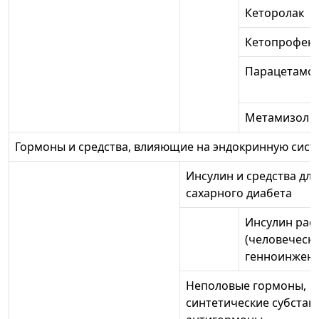
Кеторолак
Кетопрофен
Парацетамо
Метамизол н
Гормоны и средства, влияющие на эндокринную сист
Инсулин и средства дл
сахарного диабета
Инсулин рас
(человеческ
генноинжен
Неполовые гормоны,
синтетические субстан