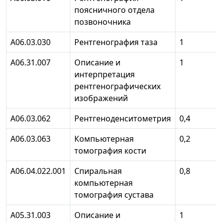
поясничного отдела
позвоночника
А06.03.030
Рентгенография таза
1
А06.31.007
Описание и
1
интерпретация
рентгенографических
изображений
А06.03.062
Рентгеноденситометрия
0,4
А06.03.063
Компьютерная
0,2
томография кости
А06.04.022.001
Спиральная
0,8
компьютерная
томография сустава
А05.31.003
Описание и
1