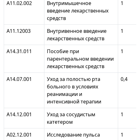
А11.02.002
Внутримышечное
1
введение лекарственных
средств
А11.12003
Внутривенное введение
1
лекарственных средств
А14.31.011
Пособие при
1
парентеральном введении
лекарственных средств
А14.07.001
Уход за полостью рта
0,4
больного в условиях
реанимации и
интенсивной терапии
А14.12.001
Уход за сосудистым
1
катетером
А02.12.001
Исследование пульса
1