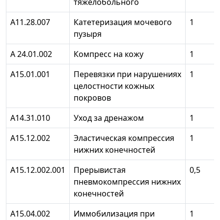
тяжелобольного
А11.28.007
Катетеризация мочевого
1
пузыря
А 24.01.002
Компресс на кожу
1
А15.01.001
Перевязки при нарушениях
1
целостности кожных
покровов
А14.31.010
Уход за дренажом
1
А15.12.002
Эластическая компрессия
1
нижних конечностей
А15.12.002.001
Прерывистая
0,5
пневмокомпрессия нижних
конечностей
А15.04.002
Иммобилизация при
1