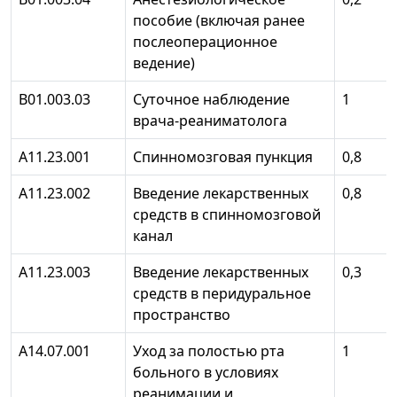
пособие (включая ранее
послеоперационное
ведение)
В01.003.03
Суточное наблюдение
1
врача-реаниматолога
А11.23.001
Спинномозговая пункция
0,8
А11.23.002
Введение лекарственных
0,8
средств в спинномозговой
канал
А11.23.003
Введение лекарственных
0,3
средств в перидуральное
пространство
А14.07.001
Уход за полостью рта
1
больного в условиях
реанимации и