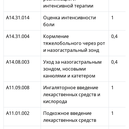
интенсивной терапии
А14.31.014
Оценка интенсивности
1
боли
А14.31.004
Кормление
0,4
тяжелобольного через рот
и назогастральный зонд
А14.08.003
Уход за назогастральным
0,4
зондом, носовыми
канюлями и катетером
А11.09.008
Ингаляторное введение
1
лекарственных средств и
кислорода
А11.01.002
Подкожное введение
1
лекарственных средств