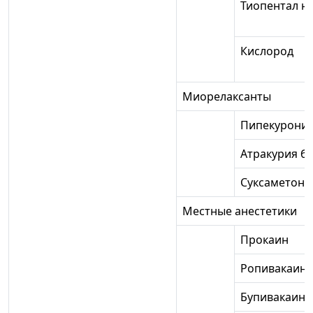
Тиопентал н
Кислород
Миорелаксанты
Пипекурони
Атракурия б
Суксаметони
Местные анестетики
Прокаин
Ропивакаин
Бупивакаин