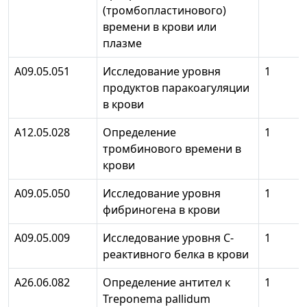
(тромбопластинового)
времени в крови или
плазме
А09.05.051
Исследование уровня
1
продуктов паракоагуляции
в крови
А12.05.028
Определение
1
тромбинового времени в
крови
А09.05.050
Исследование уровня
1
фибриногена в крови
А09.05.009
Исследование уровня С-
1
реактивного белка в крови
А26.06.082
Определение антител к
1
Treponema pallidum