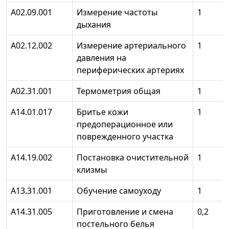
А02.09.001
Измерение частоты
1
дыхания
А02.12.002
Измерение артериального
1
давления на
периферических артериях
А02.31.001
Термометрия общая
1
А14.01.017
Бритье кожи
1
предоперационное или
поврежденного участка
А14.19.002
Постановка очистительной
1
клизмы
А13.31.001
Обучение самоуходу
1
А14.31.005
Приготовление и смена
0,2
постельного белья