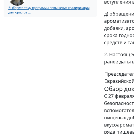
вступления в
Выберите тему программы повышения квалификации
для юристов ...
д) обращени
ароматизато
добавки, ар
срока годно
средств и т
2. Настояще
ранее даты в
Председател
Евразийско
Обзор до
С 27 февраля
безопасност
вспомогател
пищевых доб
вкусоаромат
ряда пищевы