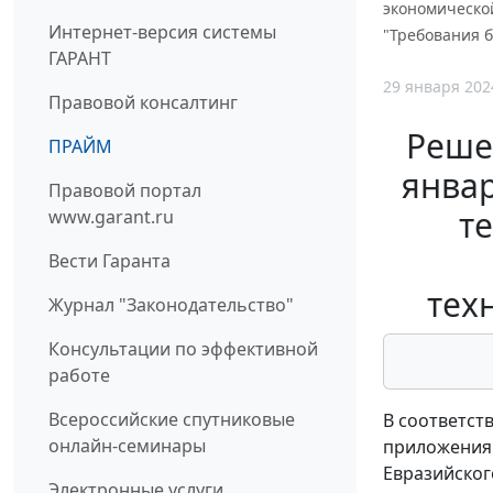
экономической
Интернет-версия системы
"Требования б
ГАРАНТ
29 января 202
Правовой консалтинг
Реше
ПРАЙМ
январ
Правовой портал
т
www.garant.ru
Вести Гаранта
тех
Журнал "Законодательство"
Консультации по эффективной
работе
Всероссийские спутниковые
В соответст
онлайн-семинары
приложения 
Евразийског
Электронные услуги