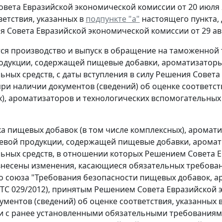
вета Евразийской экономической комиссии от 20 июля 20
ветствия, указанных в
подпункте "а"
настоящего пункта, 
я Совета Евразийской экономической комиссии от 29 авгу
тся производство и выпуск в обращение на таможенной
дукции, содержащей пищевые добавки, ароматизаторы 
ьных средств, с даты вступления в силу Решения Совета
4 при наличии документов (сведений) об оценке соответс
), ароматизаторов и технологических вспомогательных 
ка пищевых добавок (в том числе комплексных), аромат
евой продукции, содержащей пищевые добавки, аромат
ьных средств, в отношении которых Решением Совета Е
4 внесены изменения, касающиеся обязательных требов
 союза "Требования безопасности пищевых добавок, а
Р ТС 029/2012), принятым Решением Совета Евразийской э
ументов (сведений) об оценке соответствия, указанных 
и с ранее установленными обязательными требованиями 