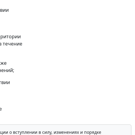
твии
рритории
в течение
кже
нений;
твии
е
ции о вступлении в силу, изменениях и порядке