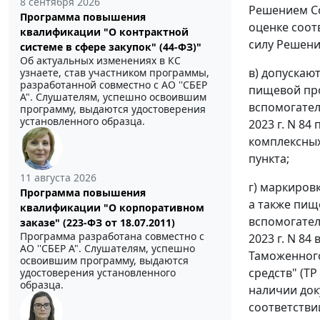
8 сентября 2026
Решением Со
Программа повышения
оценке соот
квалификации "О контрактной
силу Решени
системе в сфере закупок" (44-ФЗ)"
Об актуальных изменениях в КС
в) допускаю
узнаете, став участником программы,
разработанной совместно с АО ''СБЕР
пищевой про
А". Слушателям, успешно освоившим
вспомогател
программу, выдаются удостоверения
установленного образца.
2023 г. N 8
комплексных
пункта;
11 августа 2026
г) маркиров
Программа повышения
а также пищ
квалификации "О корпоративном
вспомогател
заказе" (223-ФЗ от 18.07.2011)
Программа разработана совместно с
2023 г. N 8
АО ''СБЕР А". Слушателям, успешно
Таможенного
освоившим программу, выдаются
средств" (Т
удостоверения установленного
образца.
наличии док
соответстви