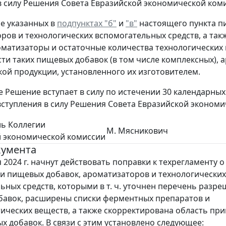
 силу Решения Совета Евразийской экономической комисс
е указанных в
подпунктах "б"
и
"в"
настоящего пункта пи
ров и технологических вспомогательных средств, а т
оматизаторы и остаточные количества технологических 
сти таких пищевых добавок (в том числе комплексных),
акой продукции, установленного их изготовителем.
е Решение вступает в силу по истечении 30 календарных
ступления в силу Решения Совета Евразийской экономиче
ь Коллегии
М. Мясникович
й экономической комиссии
кумента
 2024 г. начнут действовать поправки к техрегламенту о
и пищевых добавок, ароматизаторов и технологических
ьных средств, которыми в т. ч. уточнен перечень разр
авок, расширены списки ферментных препаратов и
ических веществ, а также скорректирована область пр
х добавок. В связи с этим установлено следующее: