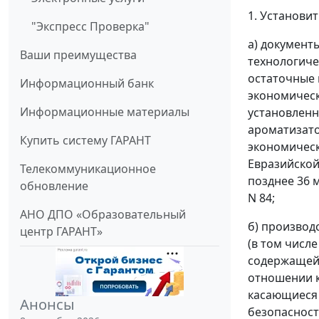
1. Установит
"Экспресс Проверка"
а) документ
Ваши преимущества
технологиче
остаточные 
Информационный банк
экономическ
Информационные материалы
установленн
ароматизато
Купить систему ГАРАНТ
экономическ
Евразийской 
Телекоммуникационное
позднее 36 
обновление
N 84;
АНО ДПО «Образовательный
б) производ
центр ГАРАНТ»
(в том числ
содержащей 
отношении к
касающиеся 
Анонсы
безопасност