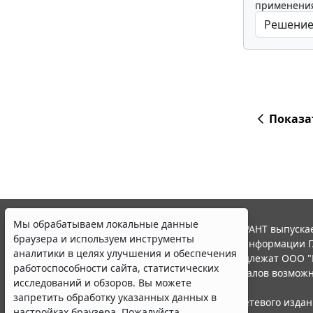
применения
Показа
Мы обрабатываем локальные данные
© ООО "НПП "ГАРАНТ-СЕРВИС", 2026. Система ГАРАНТ выпускае
браузера и используем инструменты
участниками Российской ассоциации правовой информации Г
аналитики в целях улучшения и обеспечения
Все права на материалы сайта ГАРАНТ.РУ принадлежат ООО "
работоспособности сайта, статистических
Полное или частичное воспроизведение материалов возможн
исследований и обзоров. Вы можете
Правила использования портала.
запретить обработку указанных данных в
Портал ГАРАНТ.РУ зарегистрирован в качестве сетевого изда
настройках браузера. Пожалуйста,