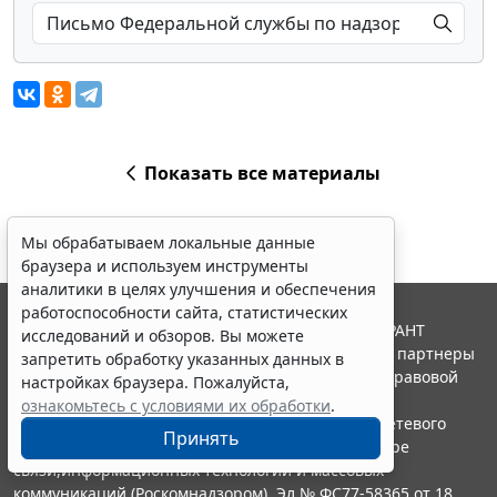
Показать все материалы
Мы обрабатываем локальные данные
браузера и используем инструменты
аналитики в целях улучшения и обеспечения
работоспособности сайта, статистических
© ООО "НПП "ГАРАНТ-СЕРВИС", 2026. Система ГАРАНТ
исследований и обзоров. Вы можете
выпускается с 1990 года. Компания "Гарант" и ее партнеры
запретить обработку указанных данных в
являются участниками Российской ассоциации правовой
настройках браузера. Пожалуйста,
информации ГАРАНТ.
ознакомьтесь с условиями их обработки
.
Портал ГАРАНТ.РУ зарегистрирован в качестве сетевого
Принять
издания Федеральной службой по надзору в сфере
связи,информационных технологий и массовых
коммуникаций (Роскомнадзором), Эл № ФС77-58365 от 18