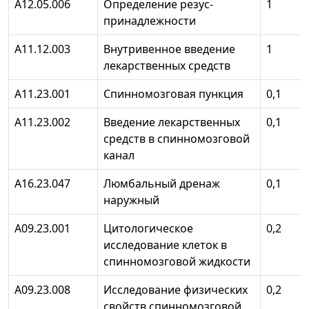
А12.05.006
Определение резус-
1
принадлежности
А11.12.003
Внутривенное введение
1
лекарственных средств
А11.23.001
Спинномозговая пункция
0,1
А11.23.002
Введение лекарственных
0,1
средств в спинномозговой
канал
А16.23.047
Люмбальный дренаж
0,1
наружный
А09.23.001
Цитологическое
0,2
исследование клеток в
спинномозговой жидкости
А09.23.008
Исследование физических
0,2
свойств спинномозговой