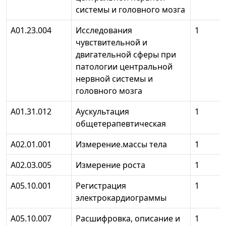
системы и головного мозга
А01.23.004
Исследования
1
чувствительной и
двигательной сферы при
патологии центральной
нервной системы и
головного мозга
A01.31.012
Аускультация
1
общетерапевтическая
А02.01.001
Измерение.массы тела
1
А02.03.005
Измерение роста
1
А05.10.001
Регистрация
1
электрокардиограммы
А05.10.007
Расшифровка, описание и
1