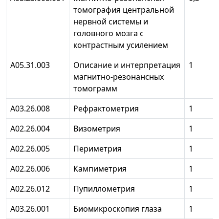
томография центральной
нервной системы и
головного мозга с
контрастным усилением
А05.31.003
Описание и интерпретация
1
магнитно-резонансных
томограмм
А03.26.008
Рефрактометрия
1
А02.26.004
Визометрия
1
А02.26.005
Периметрия
1
А02.26.006
Кампиметрия
1
А02.26.012
Пупиллометрия
1
А03.26.001
Биомикроскопия глаза
1