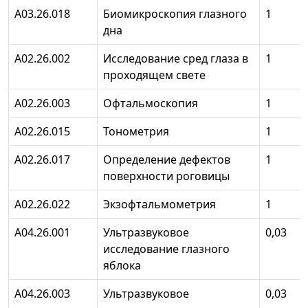
А03.26.018
Биомикроскопия глазного
1
дна
А02.26.002
Исследование сред глаза в
1
проходящем свете
А02.26.003
Офтальмоскопия
1
А02.26.015
Тонометрия
1
А02.26.017
Определение дефектов
1
поверхности роговицы
А02.26.022
Экзофтальмометрия
1
А04.26.001
Ультразвуковое
0,03
исследование глазного
яблока
А04.26.003
Ультразвуковое
0,03