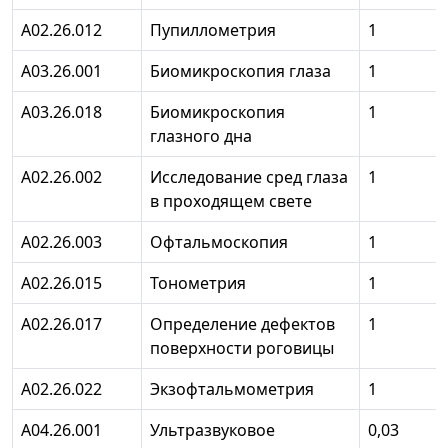
А02.26.012
Пупиллометрия
1
А03.26.001
Биомикроскопия глаза
1
А03.26.018
Биомикроскопия
1
глазного дна
А02.26.002
Исследование сред глаза
1
в проходящем свете
А02.26.003
Офтальмоскопия
1
А02.26.015
Тонометрия
1
А02.26.017
Определение дефектов
1
поверхности роговицы
А02.26.022
Экзофтальмометрия
1
А04.26.001
Ультразвуковое
0,03