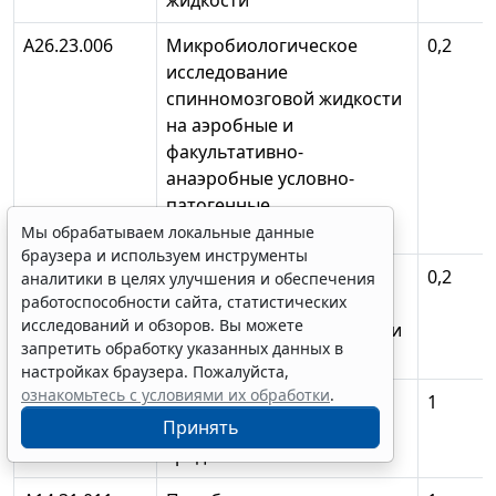
жидкости
А26.23.006
Микробиологическое
0,2
исследование
спинномозговой жидкости
на аэробные и
факультативно-
анаэробные условно-
патогенные
микроорганизмы
Мы обрабатываем локальные данные
браузера и используем инструменты
А26.23.013
Микробиологическое
0,2
аналитики в целях улучшения и обеспечения
работоспособности сайта, статистических
исследование
исследований и обзоров. Вы можете
спинномозговой жидкости
запретить обработку указанных данных в
на кандида (Candida spp.)
настройках браузера. Пожалуйста,
ознакомьтесь с условиями их обработки
.
А11.02.002
Внутримышечное
1
Принять
введение лекарственных
средств