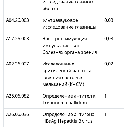
исследование глазного
яблока
А04.26.003
Ультразвуковое
0,03
исследование глазницы
А17.26.003
Электростимуляция
0,03
импульсная при
болезнях органа зрения
А02.26.027
Исследование
0,02
критической частоты
слияния световых
мельканий (КЧСМ)
А26.06.082
Определение антител к
1
Treponema pallidum
А26.06.036
Определение антигена
1
HBsAg Hepatitis В virus