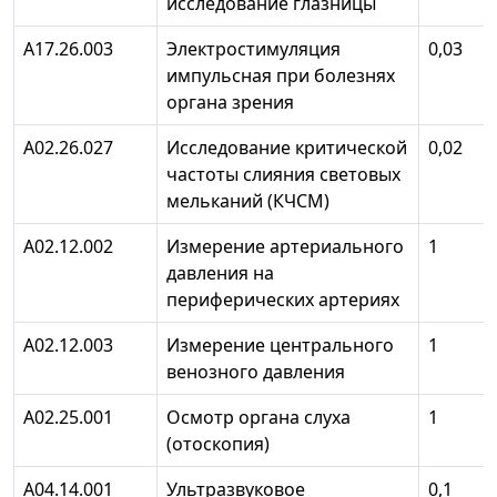
исследование глазницы
А17.26.003
Электростимуляция
0,03
импульсная при болезнях
органа зрения
А02.26.027
Исследование критической
0,02
частоты слияния световых
мельканий (КЧСМ)
А02.12.002
Измерение артериального
1
давления на
периферических артериях
А02.12.003
Измерение центрального
1
венозного давления
А02.25.001
Осмотр органа слуха
1
(отоскопия)
А04.14.001
Ультразвуковое
0,1