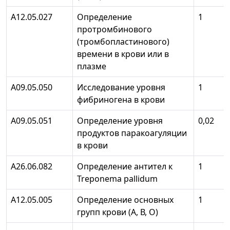
A12.05.027
Определение
1
протромбинового
(тромбопластинового)
времени в крови или в
плазме
А09.05.050
Исследование уровня
1
фибриногена в крови
А09.05.051
Определение уровня
0,02
продуктов паракоагуляции
в крови
А26.06.082
Определение антител к
1
Treponema pallidum
А12.05.005
Определение основных
1
групп крови (А, В, О)