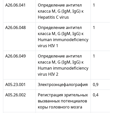
А26.06.041
Определение антител
1
класса М, G (IgM, IgG) к
Hepatitis С virus
А26.06.048
Определение антител
1
класса М, G (IgM, IgG) к
Human immunodeficiency
virus HIV 1
А26.06.049
Определение антител
1
класса М, G (IgM, IgG) к
Human immunodeficiency
virus HIV 2
A05.23.001
Электроэнцефалография
0,9
А05.26.002
Регистрация зрительных
0,4
вызванных потенциалов
коры головного мозга