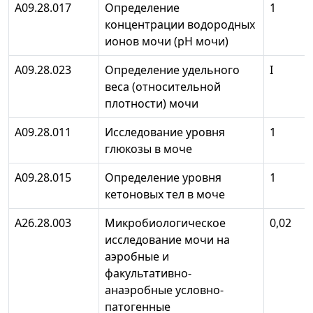
А09.28.017
Определение
1
концентрации водородных
ионов мочи (рН мочи)
А09.28.023
Определение удельного
I
веса (относительной
плотности) мочи
A09.28.011
Исследование уровня
1
глюкозы в моче
A09.28.015
Определение уровня
1
кетоновых тел в моче
А26.28.003
Микробиологическое
0,02
исследование мочи на
аэробные и
факультативно-
анаэробные условно-
патогенные