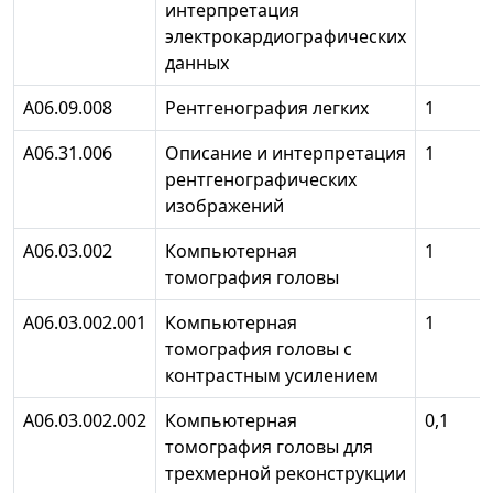
интерпретация
электрокардиографических
данных
А06.09.008
Рентгенография легких
1
А06.31.006
Описание и интерпретация
1
рентгенографических
изображений
А06.03.002
Компьютерная
1
томография головы
А06.03.002.001
Компьютерная
1
томография головы с
контрастным усилением
А06.03.002.002
Компьютерная
0,1
томография головы для
трехмерной реконструкции