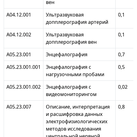
вен
А04.12.001
Ультразвуковая
0,1
допплерография артерий
А04.12.002
Ультразвуковая
0,1
допплерография вен
А05.23.001
Энцефалография
0,7
А05.23.001.001
Энцефалография с
0,5
нагрузочными пробами
А05.23.001.002
Энцефалография с
0,02
видеомониторингом
А05.23.007
Описание, интерпретация
0,8
и расшифровка данных
электрофизиологических
методов исследования
центральной нервной