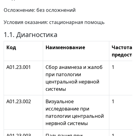
Осложнение: без осложнений
Условия оказания: стационарная помощь
1.1. Диагностика
Код
Наименование
Частота
предоста
А01.23.001
Сбор анамнеза и жалоб
1
при патологии
центральной нервной
системы
А01.23.002
Визуальное
1
исследование при
патологии центральной
нервной системы
А01.23.003
Пальпация при
1