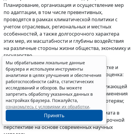
Планирование, организация и осуществление мер
по адаптации, в том числе превентивных,
проводятся в рамках климатической политики с
учетом отраслевых, региональных и местных
особенностей, а также долгосрочного характера
этих мер, их масштабности и глубины воздействия
на различные стороны жизни общества, экономику и
государство.
Мы обрабатываем локальные данные
37. Важнейшей составляющей при разработке и
браузера и используем инструменты
планировании мер по адаптации является оценка:
аналитики в целях улучшения и обеспечения
работоспособности сайта, статистических
а) уязвимости экономики, населения и окружающей
исследований и обзоров. Вы можете
среды к неблагоприятным последствиям изменения
запретить обработку указанных данных в
настройках браузера. Пожалуйста,
климата и связанным с ними ожидаемым потерям;
ознакомьтесь с условиями их обработки
.
б) возможных последствий изменения климата в
Принять
регионах России в среднесрочной и долгосрочной
перспективе на основе современных научных