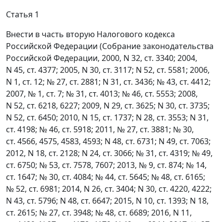
Статья 1
Внести в часть вторую Налогового кодекса
Российской Федерации (Собрание законодательства
Российской Федерации, 2000, N 32, ст. 3340; 2004,
N 45, ст. 4377; 2005, N 30, ст. 3117; N 52, ст. 5581; 2006,
N 1, ст. 12; № 27, ст. 2881; N 31, ст. 3436; № 43, ст. 4412;
2007, № 1, ст. 7; № 31, ст. 4013; № 46, ст. 5553; 2008,
N 52, ст. 6218, 6227; 2009, N 29, ст. 3625; N 30, ст. 3735;
N 52, ст. 6450; 2010, N 15, ст. 1737; N 28, ст. 3553; N 31,
ст. 4198; № 46, ст. 5918; 2011, № 27, ст. 3881; № 30,
ст. 4566, 4575, 4583, 4593; N 48, ст. 6731; N 49, ст. 7063;
2012, N 18, ст. 2128; N 24, ст. 3066; № 31, ст. 4319; № 49,
ст. 6750; № 53, ст. 7578, 7607; 2013, № 9, ст. 874; № 14,
ст. 1647; № 30, ст. 4084; № 44, ст. 5645; № 48, ст. 6165;
№ 52, ст. 6981; 2014, N 26, ст. 3404; N 30, ст. 4220, 4222;
N 43, ст. 5796; N 48, ст. 6647; 2015, N 10, ст. 1393; N 18,
ст. 2615; № 27, ст. 3948; № 48, ст. 6689; 2016, N 11,