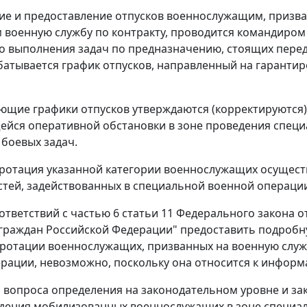
е и предоставление отпусков военнослужащим, призва
военную службу по контракту, проводится командиром 
о выполнения задач по предназначению, стоящих перед
батывается график отпусков, направленный на гарант
ющие графики отпусков утверждаются (корректируются
йся оперативной обстановки в зоне проведения специ
боевых задач.
 ротация указанной категории военнослужащих осущест
стей, задействованных в специальной военной операци
ответствий с частью 6 статьи 11 Федерального закона от
граждан Российской Федерации" предоставить подроб
ротации военнослужащих, призванных на военную служ
рации, невозможно, поскольку она относится к информ
я вопроса определения на законодательном уровне и 
дения мобилизованных военнослужащих в зоне специаль