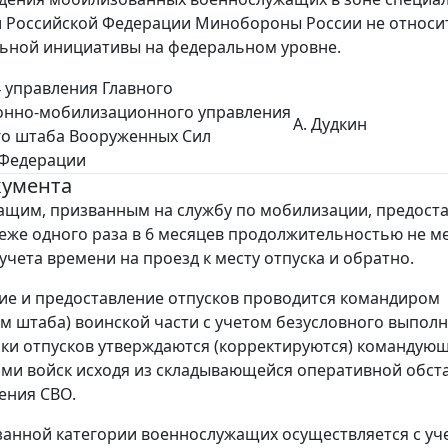
 Российской Федерации Минобороны России не относит
ьной инициативы на федеральном уровне.
 управления Главного
онно-мобилизационного управления
А. Дудкин
го штаба Вооруженных Сил
 Федерации
кумента
щим, призванным на службу по мобилизации, предост
реже одного раза в 6 месяцев продолжительностью не м
 учета времени на проезд к месту отпуска и обратно.
е и предоставление отпусков проводится командиром
м штаба) воинской части с учетом безусловного выпол
ики отпусков утверждаются (корректируются) командую
ми войск исходя из складывающейся оперативной обст
ения СВО.
занной категории военнослужащих осуществляется с уч