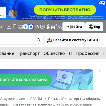
м
Войти
Eng
Перейти в систему ГАРАНТ
ование
Транспорт
Общество
IT
Профессия
П
Документы ленты ПРАЙМ
Письмо Министерства обороны
лужащим, призванным на военную службу по мобилизации