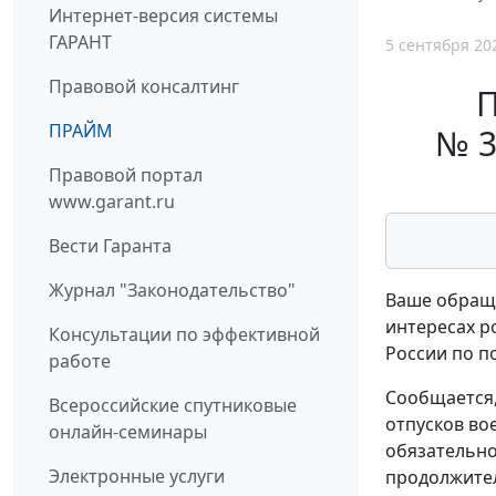
Интернет-версия системы
ГАРАНТ
5 сентября 20
Правовой консалтинг
П
ПРАЙМ
№ 3
Правовой портал
www.garant.ru
Вести Гаранта
Журнал "Законодательство"
Ваше обраще
интересах р
Консультации по эффективной
России по п
работе
Сообщается,
Всероссийские спутниковые
отпусков во
онлайн-семинары
обязательно
Электронные услуги
продолжител