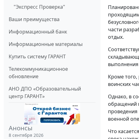
"Экспресс Проверка"
Планировани
проходящим 
Ваши преимущества
безусловног
части разра
Информационный банк
отдых.
Информационные материалы
Соответству
Купить систему ГАРАНТ
складывающе
выполнения 
Телекоммуникационное
обновление
Кроме того,
воинских ча
АНО ДПО «Образовательный
центр ГАРАНТ»
Однако, в со
обращений 
проведения 
военной опе
Анонсы
Что касаетс
8 сентября 2026
срока нахож