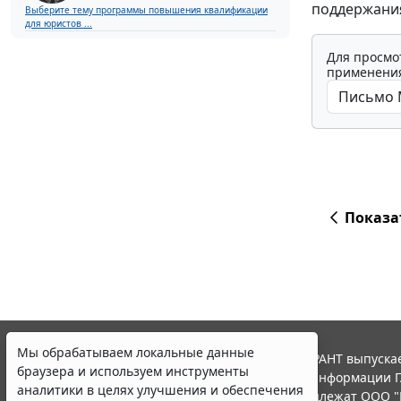
поддержания
Выберите тему программы повышения квалификации
для юристов ...
Для просмо
применения
Показа
Мы обрабатываем локальные данные
© ООО "НПП "ГАРАНТ-СЕРВИС", 2026. Система ГАРАНТ выпускае
браузера и используем инструменты
участниками Российской ассоциации правовой информации Г
аналитики в целях улучшения и обеспечения
Все права на материалы сайта ГАРАНТ.РУ принадлежат ООО "