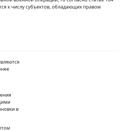
ся к числу субъектов, обладающих правом
авляются
енее
нения
щими
ановки в
етом