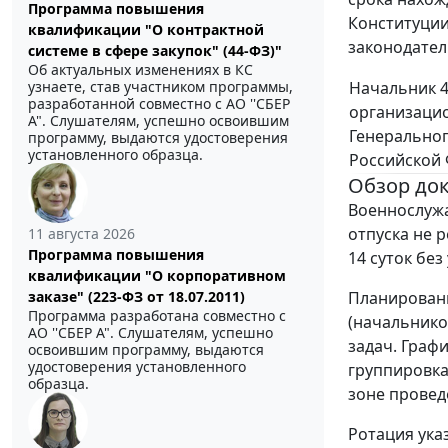
Программа повышения
Конституции
квалификации "О контрактной
законодател
системе в сфере закупок" (44-ФЗ)"
Об актуальных изменениях в КС
Начальник 4
узнаете, став участником программы,
разработанной совместно с АО ''СБЕР
организаци
А". Слушателям, успешно освоившим
Генерально
программу, выдаются удостоверения
установленного образца.
Российской
Обзор до
Военнослужа
отпуска не 
11 августа 2026
Программа повышения
14 суток без
квалификации "О корпоративном
Планировани
заказе" (223-ФЗ от 18.07.2011)
Программа разработана совместно с
(начальнико
АО ''СБЕР А". Слушателям, успешно
задач. Граф
освоившим программу, выдаются
удостоверения установленного
группировка
образца.
зоне провед
Ротация ука