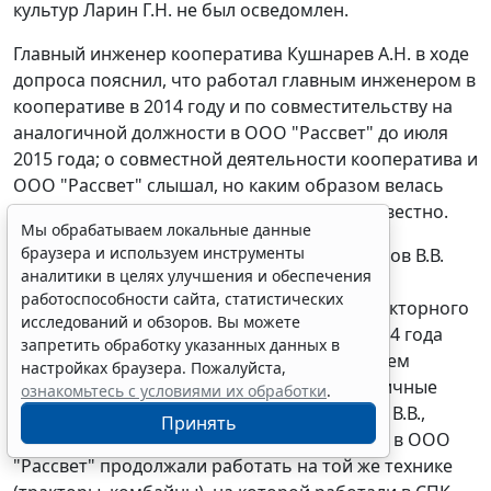
культур Ларин Г.Н. не был осведомлен.
Главный инженер кооператива Кушнарев А.Н. в ходе
допроса пояснил, что работал главным инженером в
кооперативе в 2014 году и по совместительству на
аналогичной должности в ООО "Рассвет" до июля
2015 года; о совместной деятельности кооператива и
ООО "Рассвет" слышал, но каким образом велась
данная совместная деятельность ему неизвестно.
Мы обрабатываем локальные данные
браузера и используем инструменты
Сотрудники коопеатива Леляков В.В., Баранов В.В.
аналитики в целях улучшения и обеспечения
(трактористы), Глущенко А.И., Купаев В.А.
работоспособности сайта, статистических
(комбайнеры), Анупринко Н.П. (учетчик тракторного
исследований и обзоров. Вы можете
парка) в ходе допроса пояснили, что до 2014 года
запретить обработку указанных данных в
являлись сотрудниками кооператива, а затем
настройках браузера. Пожалуйста,
трудоустроены в ООО "Рассвет" на аналогичные
ознакомьтесь с условиями их обработки
.
должности. При этом Леляков В.В., Баранов В.В.,
Принять
Глущенко А.И. и Купаев В.А. после перевода в ООО
"Рассвет" продолжали работать на той же технике