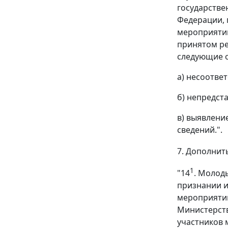
государстве
Федерации, 
мероприятий
принятом ре
следующие о
а) несоотве
б) непредст
в) выявлени
сведений.".
7. Дополнит
1
"14
. Молод
признании и
мероприятий
Министерств
участников 