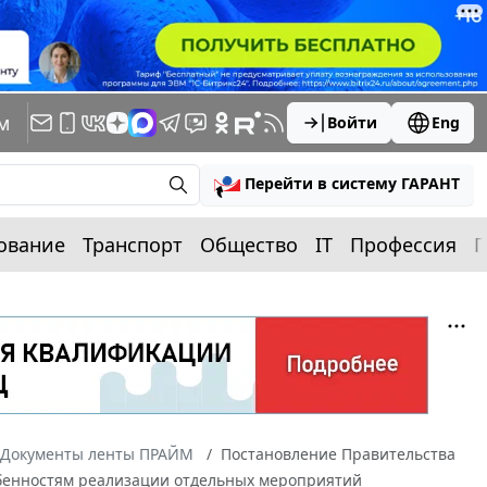
м
Войти
Eng
Перейти в систему ГАРАНТ
ование
Транспорт
Общество
IT
Профессия
П
Документы ленты ПРАЙМ
Постановление Правительства
собенностям реализации отдельных мероприятий