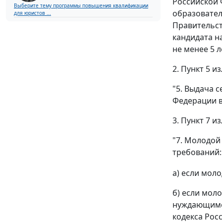
Российской 
Выберите тему программы повышения квалификации
образовател
для юристов ...
Правительст
кандидата н
не менее 5 л
2. Пункт 5 
"5. Выдача 
Федерации в
3. Пункт 7 
"7. Молодо
требований:
а) если мол
б) если мол
нуждающимся
кодекса Рос