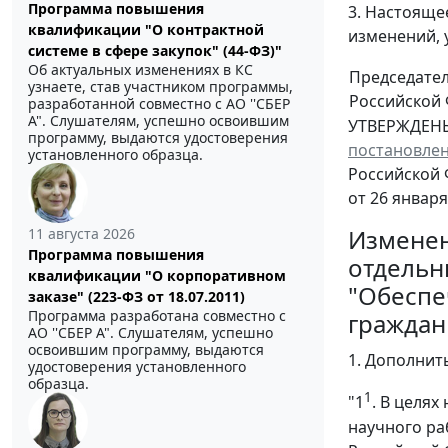
Программа повышения
3. Настояще
квалификации "О контрактной
изменений, 
системе в сфере закупок" (44-ФЗ)"
Об актуальных изменениях в КС
Председате
узнаете, став участником программы,
Российской
разработанной совместно с АО ''СБЕР
А". Слушателям, успешно освоившим
УТВЕРЖДЕН
программу, выдаются удостоверения
постановле
установленного образца.
Российской
от 26 января 
Изменен
11 августа 2026
Программа повышения
отдельн
квалификации "О корпоративном
"Обеспе
заказе" (223-ФЗ от 18.07.2011)
Программа разработана совместно с
граждан
АО ''СБЕР А". Слушателям, успешно
освоившим программу, выдаются
1. Дополнит
удостоверения установленного
образца.
1
"1
. В целя
научного ра