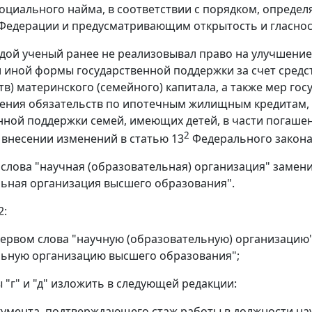
оциального найма, в соответствии с порядком, опреде
Федерации и предусматривающим открытость и гласнос
одой ученый ранее не реализовывал право на улучшен
 иной формы государственной поддержки за счет средс
ств) материнского (семейного) капитала, а также мер г
ения обязательств по ипотечным жилищным кредитам,
нной поддержки семей, имеющих детей, в части погаш
2
о внесении изменений в статью 13
Федерального закона 
 9 слова "научная (образовательная) организация" заме
ьная организация высшего образования".
2:
 первом слова "научную (образовательную) организаци
ьную организацию высшего образования";
 "г" и "д" изложить в следующей редакции:
окумента, подтверждающего стаж работы в должности на