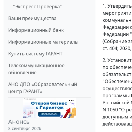
1. Утвердит
"Экспресс Проверка"
мероприяти
Ваши преимущества
коммунальны
Федерации о
Информационный банк
Федерации 
(Собрание зак
Информационные материалы
ст. 404; 2020,
Купить систему ГАРАНТ
2. Установи
Телекоммуникационное
по обеспече
обновление
обязательст
"Обеспечени
АНО ДПО «Образовательный
осуществляе
центр ГАРАНТ»
программы 
Российской 
N 1050 "О р
доступным и
Анонсы
действовавш
8 сентября 2026