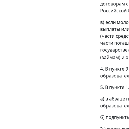
договорам с
Российской 
в) если мол
выплаты или
(части сред
части погаш
государстве
(займам) и 
4. В пункте
образовател
5. В пункте 1
а) в абзаце
образовател
б) подпункты
"г) копия д