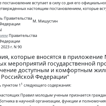
е постановление вступает в силу со дня его официальн
утвержденных настоящим постановлением, которые вступа
ль Правительства
М. Мишустин
 Федерации
Ы
нием
Правительства
 Федерации
2023 г. N 90
ия, которые вносятся в приложение 
ых мероприятий государственной п
чение доступным и комфортным жил
 Российской Федерации"
1
ь пунктом 1
следующего содержания:
х настоящих Правил молодым ученым признается гражд
ботника в научной организации, функции и полномочия