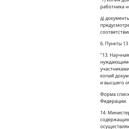
работника не
д) документ
предусмотре
соответстви
6. Пункты 1
"13. Научна
нуждающимся
участниками
копий докум
и высшего о
Форма списк
Федерации.
14. Министе
содержащихс
осуществляю