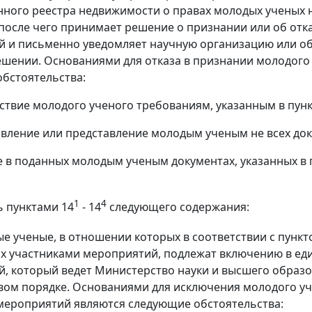
нного реестра недвижимости о правах молодых ученых
после чего принимает решение о признании или об отк
 и письменно уведомляет научную организацию или о
шении. Основаниями для отказа в признании молодого
бстоятельства:
тствие молодого ученого требованиям, указанным в пун
авление или представление молодым ученым не всех док
е в поданных молодым ученым документах, указанных в 
1
4
ь пунктами 14
- 14
следующего содержания:
ые ученые, в отношении которых в соответствии с пунк
х участниками мероприятий, подлежат включению в еди
, который ведет Министерство науки и высшего образ
ом порядке. Основаниями для исключения молодого уче
мероприятий являются следующие обстоятельства: