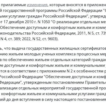
ь прилагаемые
изменения
, которые вносятся в приложе
й государственной программы Российской Федерации 
ми услугами граждан Российской Федерации", утверж
т 17 декабря 2010 г. N 1050 "О реализации отдельных 
"Обеспечение доступным и комфортным жильем и комму
онодательства Российской Федерации, 2011, N 5, ст. 739; 20
 N 4, ст. 389; 2022, N 52, ст. 9603).
ть, что выдача государственных жилищных сертификат
нию жильем молодых ученых комплекса процессных ме
в по обеспечению жильем отдельных категорий гражда
е доступным и комфортным жильем и коммунальными ус
тся в соответствии с приложением N 2 к особенностям
Российской Федерации "Обеспечение доступным и ком
Федерации", утвержденным постановлением Правительст
еализации отдельных мероприятий государственной п
 комфортным жильем и коммунальными услугами гражда
ей до дня вступления в силу настоящего постановления