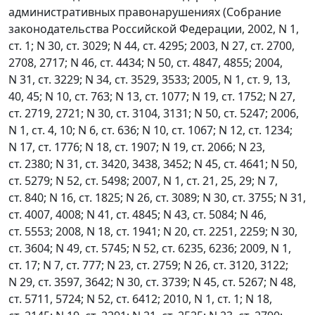
административных правонарушениях (Собрание
законодательства Российской Федерации, 2002, N 1,
ст. 1; N 30, ст. 3029; N 44, ст. 4295; 2003, N 27, ст. 2700,
2708, 2717; N 46, ст. 4434; N 50, ст. 4847, 4855; 2004,
N 31, ст. 3229; N 34, ст. 3529, 3533; 2005, N 1, ст. 9, 13,
40, 45; N 10, ст. 763; N 13, ст. 1077; N 19, ст. 1752; N 27,
ст. 2719, 2721; N 30, ст. 3104, 3131; N 50, ст. 5247; 2006,
N 1, ст. 4, 10; N 6, ст. 636; N 10, ст. 1067; N 12, ст. 1234;
N 17, ст. 1776; N 18, ст. 1907; N 19, ст. 2066; N 23,
ст. 2380; N 31, ст. 3420, 3438, 3452; N 45, ст. 4641; N 50,
ст. 5279; N 52, ст. 5498; 2007, N 1, ст. 21, 25, 29; N 7,
ст. 840; N 16, ст. 1825; N 26, ст. 3089; N 30, ст. 3755; N 31,
ст. 4007, 4008; N 41, ст. 4845; N 43, ст. 5084; N 46,
ст. 5553; 2008, N 18, ст. 1941; N 20, ст. 2251, 2259; N 30,
ст. 3604; N 49, ст. 5745; N 52, ст. 6235, 6236; 2009, N 1,
ст. 17; N 7, ст. 777; N 23, ст. 2759; N 26, ст. 3120, 3122;
N 29, ст. 3597, 3642; N 30, ст. 3739; N 45, ст. 5267; N 48,
ст. 5711, 5724; N 52, ст. 6412; 2010, N 1, ст. 1; N 18,