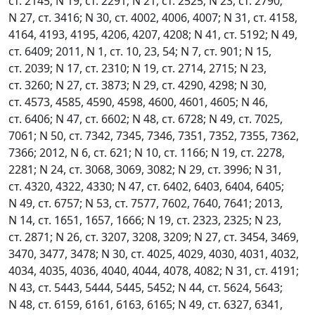
ст. 2145; N 19, ст. 2291; N 21, ст. 2525; N 23, ст. 2790;
N 27, ст. 3416; N 30, ст. 4002, 4006, 4007; N 31, ст. 4158,
4164, 4193, 4195, 4206, 4207, 4208; N 41, ст. 5192; N 49,
ст. 6409; 2011, N 1, ст. 10, 23, 54; N 7, ст. 901; N 15,
ст. 2039; N 17, ст. 2310; N 19, ст. 2714, 2715; N 23,
ст. 3260; N 27, ст. 3873; N 29, ст. 4290, 4298; N 30,
ст. 4573, 4585, 4590, 4598, 4600, 4601, 4605; N 46,
ст. 6406; N 47, ст. 6602; N 48, ст. 6728; N 49, ст. 7025,
7061; N 50, ст. 7342, 7345, 7346, 7351, 7352, 7355, 7362,
7366; 2012, N 6, ст. 621; N 10, ст. 1166; N 19, ст. 2278,
2281; N 24, ст. 3068, 3069, 3082; N 29, ст. 3996; N 31,
ст. 4320, 4322, 4330; N 47, ст. 6402, 6403, 6404, 6405;
N 49, ст. 6757; N 53, ст. 7577, 7602, 7640, 7641; 2013,
N 14, ст. 1651, 1657, 1666; N 19, ст. 2323, 2325; N 23,
ст. 2871; N 26, ст. 3207, 3208, 3209; N 27, ст. 3454, 3469,
3470, 3477, 3478; N 30, ст. 4025, 4029, 4030, 4031, 4032,
4034, 4035, 4036, 4040, 4044, 4078, 4082; N 31, ст. 4191;
N 43, ст. 5443, 5444, 5445, 5452; N 44, ст. 5624, 5643;
N 48, ст. 6159, 6161, 6163, 6165; N 49, ст. 6327, 6341,