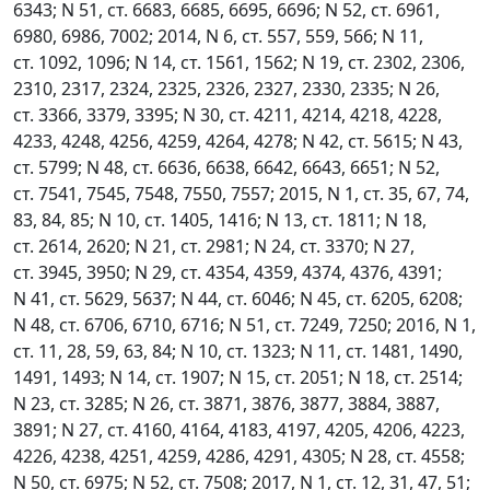
6343; N 51, ст. 6683, 6685, 6695, 6696; N 52, ст. 6961,
6980, 6986, 7002; 2014, N 6, ст. 557, 559, 566; N 11,
ст. 1092, 1096; N 14, ст. 1561, 1562; N 19, ст. 2302, 2306,
2310, 2317, 2324, 2325, 2326, 2327, 2330, 2335; N 26,
ст. 3366, 3379, 3395; N 30, ст. 4211, 4214, 4218, 4228,
4233, 4248, 4256, 4259, 4264, 4278; N 42, ст. 5615; N 43,
ст. 5799; N 48, ст. 6636, 6638, 6642, 6643, 6651; N 52,
ст. 7541, 7545, 7548, 7550, 7557; 2015, N 1, ст. 35, 67, 74,
83, 84, 85; N 10, ст. 1405, 1416; N 13, ст. 1811; N 18,
ст. 2614, 2620; N 21, ст. 2981; N 24, ст. 3370; N 27,
ст. 3945, 3950; N 29, ст. 4354, 4359, 4374, 4376, 4391;
N 41, ст. 5629, 5637; N 44, ст. 6046; N 45, ст. 6205, 6208;
N 48, ст. 6706, 6710, 6716; N 51, ст. 7249, 7250; 2016, N 1,
ст. 11, 28, 59, 63, 84; N 10, ст. 1323; N 11, ст. 1481, 1490,
1491, 1493; N 14, ст. 1907; N 15, ст. 2051; N 18, ст. 2514;
N 23, ст. 3285; N 26, ст. 3871, 3876, 3877, 3884, 3887,
3891; N 27, ст. 4160, 4164, 4183, 4197, 4205, 4206, 4223,
4226, 4238, 4251, 4259, 4286, 4291, 4305; N 28, ст. 4558;
N 50, ст. 6975; N 52, ст. 7508; 2017, N 1, ст. 12, 31, 47, 51;