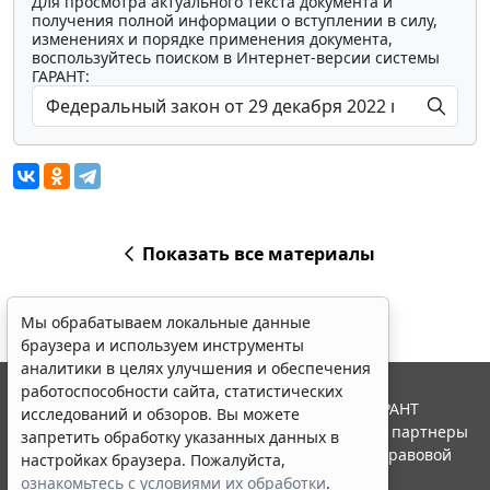
Для просмотра актуального текста документа и
получения полной информации о вступлении в силу,
изменениях и порядке применения документа,
воспользуйтесь поиском в Интернет-версии системы
ГАРАНТ:
Показать все материалы
Мы обрабатываем локальные данные
браузера и используем инструменты
аналитики в целях улучшения и обеспечения
работоспособности сайта, статистических
© ООО "НПП "ГАРАНТ-СЕРВИС", 2026. Система ГАРАНТ
исследований и обзоров. Вы можете
выпускается с 1990 года. Компания "Гарант" и ее партнеры
запретить обработку указанных данных в
являются участниками Российской ассоциации правовой
настройках браузера. Пожалуйста,
информации ГАРАНТ.
ознакомьтесь с условиями их обработки
.