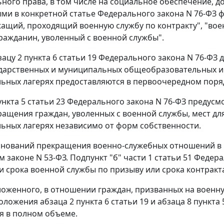
ного права, в том числе на социальное обеспечение, д
и в конкретной статье Федерального закона N 76-ФЗ
ащий, проходящий военную службу по контракту", "во
гражданин, уволенный с военной службы".
зацу 2 пункта 6 статьи 19 Федерального закона N 76-ФЗ
ударственных и муниципальных общеобразовательных и
ьных лагерях предоставляются в первоочередном поря
ункта 5 статьи 23 Федерального закона N 76-ФЗ предусм
ащения граждан, уволенных с военной службы, мест дл
ьных лагерях независимо от форм собственности.
нований прекращения военно-служебных отношений в р
 законе N 53-ФЗ. Подпункт "б" части 1 статьи 51 Федер
и срока военной службы по призыву или срока контракт
ложенного, в отношении граждан, призванных на военну
ложения абзаца 2 пункта 6 статьи 19 и абзаца 8 пункта
я в полном объеме.