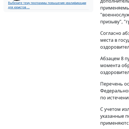
дополнитель
Выберите тему программы повышения квалификации
применяемым
для юристов ...
"военнослуж
призыву", "
Согласно аб
места в гос
оздоровител
Абзацем 8 п
момента обр
оздоровител
Перечень ос
Федеральном
по истечени
С учетом из
указанные по
применяютс