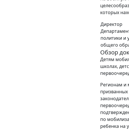
целесообраз
которых нах
Директор
Департамен
политики и 
общего обр
Обзор до
Детям мобил
школах, дет
первоочере
Регионам и
призванных 
законодател
первоочеред
подтвержден
по мобилиза
ребенка на 