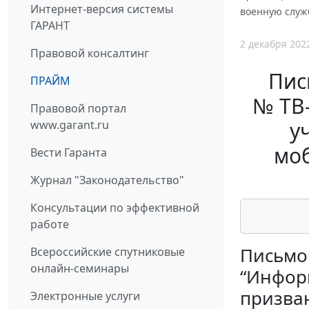
Интернет-версия системы
военную служ
ГАРАНТ
2 декабря 202
Правовой консалтинг
Пис
ПРАЙМ
№ ТВ-
Правовой портал
у
www.garant.ru
мо
Вести Гаранта
Журнал "Законодательство"
Консультации по эффективной
работе
Письмо 
Всероссийские спутниковые
онлайн-семинары
“Информ
призва
Электронные услуги