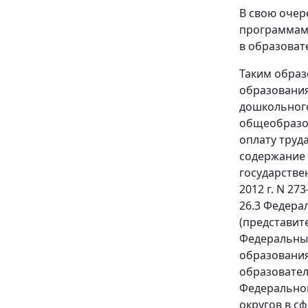
В свою очер
программам 
в образоват
Таким образ
образования
дошкольног
общеобразов
оплату труд
содержание 
государстве
2012 г. N 27
26.3 Федера
(представит
Федеральный
образования
образователь
Федеральног
округов в с