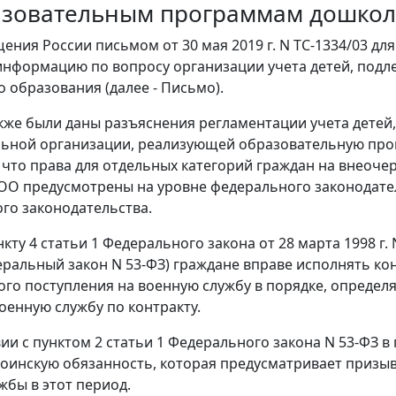
азовательным программам дошкол
ния России письмом от 30 мая 2019 г. N ТС-1334/03 для
информацию по вопросу организации учета детей, под
 образования (далее - Письмо).
кже были даны разъяснения регламентации учета детей
ьной организации, реализующей образовательную прог
, что права для отдельных категорий граждан на внеоче
ОО предусмотрены на уровне федерального законодате
го законодательства.
кту 4 статьи 1 Федерального закона от 28 марта 1998 г
деральный закон N 53-ФЗ) граждане вправе исполнять к
го поступления на военную службу в порядке, определ
оенную службу по контракту.
вии с пунктом 2 статьи 1 Федерального закона N 53-ФЗ
оинскую обязанность, которая предусматривает призы
жбы в этот период.