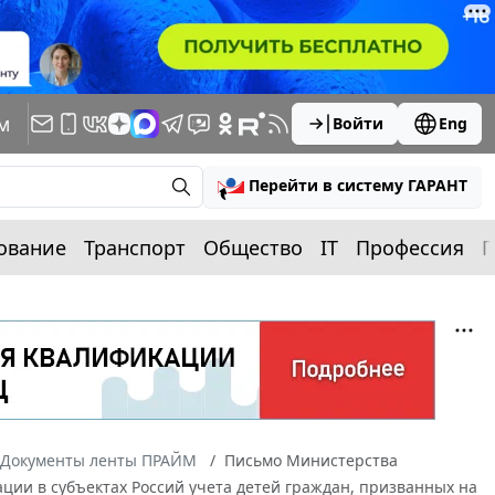
м
Войти
Eng
Перейти в систему ГАРАНТ
ование
Транспорт
Общество
IT
Профессия
П
Документы ленты ПРАЙМ
Письмо Министерства
ации в субъектах Россий учета детей граждан, призванных на