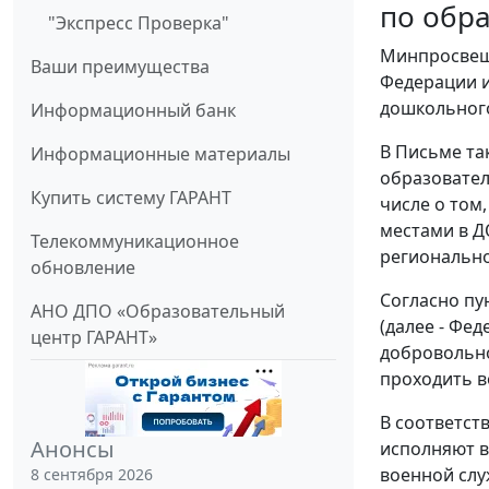
по обр
"Экспресс Проверка"
Минпросвеще
Ваши преимущества
Федерации 
дошкольного
Информационный банк
В Письме та
Информационные материалы
образовател
Купить систему ГАРАНТ
числе о том
местами в Д
Телекоммуникационное
регионально
обновление
Согласно пун
АНО ДПО «Образовательный
(далее - Фе
центр ГАРАНТ»
добровольно
проходить в
В соответст
Анонсы
исполняют в
военной слу
8 сентября 2026