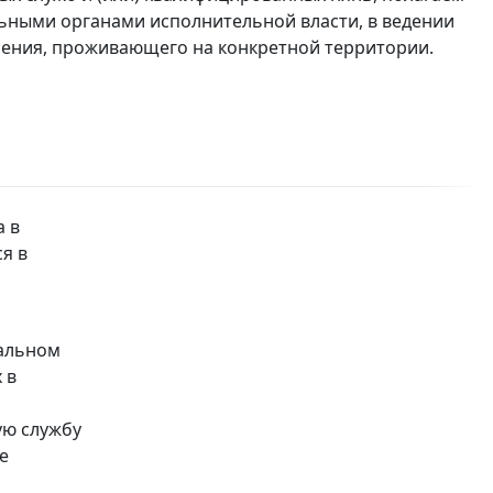
ьными органами исполнительной власти, в ведении
ления, проживающего на конкретной территории.
а в
я в
,
ральном
 в
ую службу
е