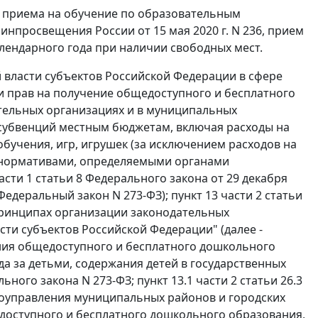
а приема на обучение по образовательным
просвещения России от 15 мая 2020 г. N 236, прием
лендарного года при наличии свободных мест.
 власти субъектов Российской Федерации в сфере
и прав на получение общедоступного и бесплатного
ельных организациях и в муниципальных
субвенций местным бюджетам, включая расходы на
обучения, игр, игрушек (за исключением расходов на
 с нормативами, определяемыми органами
асти 1 статьи 8 Федерального закона от 29 декабря
Федеральный закон N 273-ФЗ); пункт 13 части 2 статьи
 принципах организации законодательных
сти субъектов Российской Федерации" (далее -
ения общедоступного и бесплатного дошкольного
да за детьми, содержания детей в государственных
ьного закона N 273-ФЗ; пункт 13.1 части 2 статьи 26.3
моуправления муниципальных районов и городских
доступного и бесплатного дошкольного образования,