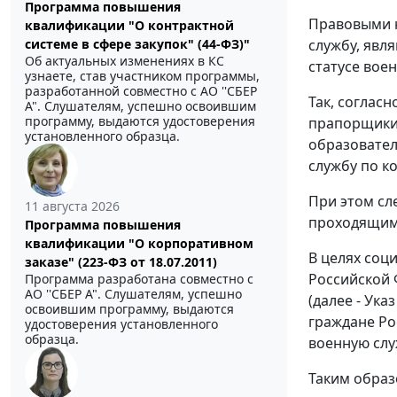
Программа повышения
Правовыми н
квалификации "О контрактной
службу, явл
системе в сфере закупок" (44-ФЗ)"
Об актуальных изменениях в КС
статусе вое
узнаете, став участником программы,
разработанной совместно с АО ''СБЕР
Так, соглас
А". Слушателям, успешно освоившим
программу, выдаются удостоверения
прапорщики 
установленного образца.
образовател
службу по ко
При этом сл
11 августа 2026
проходящим 
Программа повышения
квалификации "О корпоративном
В целях соц
заказе" (223-ФЗ от 18.07.2011)
Российской 
Программа разработана совместно с
АО ''СБЕР А". Слушателям, успешно
(далее - Ук
освоившим программу, выдаются
граждане Ро
удостоверения установленного
образца.
военную слу
Таким образ