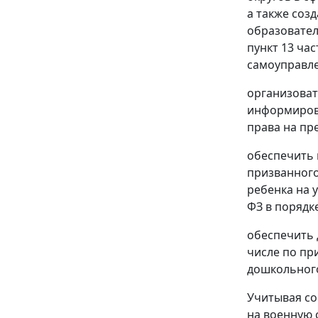
а также соз
образователь
пункт 13 ча
самоуправле
организоват
информирова
права на пр
обеспечить 
призванного
ребенка на 
ФЗ в порядк
обеспечить 
числе по пр
дошкольного
Учитывая со
на военную 