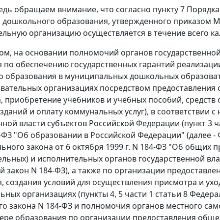
едь обращаем внимание, что согласно пункту 7 Порядк
дошкольного образования, утвержденного приказом Мин
ельную организацию осуществляется в течение всего ка
ом, на основании полномочий органов государственной
 по обеспечению государственных гарантий реализаци
о образования в муниципальных дошкольных образоват
ательных организациях посредством предоставления 
а, приобретение учебников и учебных пособий, средств 
зданий и оплату коммунальных услуг), в соответствии
нной власти субъектов Российской Федерации (пункт 3 ч
3-ФЗ "Об образовании в Российской Федерации" (далее - 
льного закона от 6 октября 1999 г. N 184-ФЗ "Об общих
ельных) и исполнительных органов государственной вла
 закон N 184-ФЗ), а также по организации предоставл
, создания условий для осуществления присмотра и ухо
ных организациях (пункты 4, 5 части 1 статьи 8 Федерал
о закона N 184-ФЗ и полномочия органов местного са
фере образования по организации предоставления обще