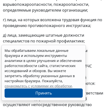
взрывопожароопасности, пожароопасности,
определяемые руководителем организации;
г) лица, на которых возложена трудовая функция по
проведению противопожарного инструктажа;
д) лица, замещающие штатные должности
специалистов по пожарной профилактике;
е) иные лица, определяемые руководителем
Мы обрабатываем локальные данные
браузера и используем инструменты
организации.
аналитики в целях улучшения и обеспечения
В целях применения требований приказа МЧС
работоспособности сайта, статистических
исследований и обзоров. Вы можете
России N 806 под лицами, являющимися
запретить обработку указанных данных в
ответственными за обеспечение пожарной
настройках браузера. Пожалуйста,
безопасности на объектах защиты понимаются:
ознакомьтесь с условиями их обработки
.
руководители организаций, которые в соответствии
Принять
со статьей 37 Федерального закона N 69-ФЗ
осуществляют непосредственное руководство