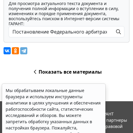
Для просмотра актуального текста документа и
получения полной информации о вступлении в силу,
изменениях и порядке применения документа,
воспользуйтесь поиском в Интернет-версии системы
ГАРАНТ:
Показать все материалы
Мы обрабатываем локальные данные
браузера и используем инструменты
аналитики в целях улучшения и обеспечения
работоспособности сайта, статистических
© ООО "НПП "ГАРАНТ-СЕРВИС", 2026. Система ГАРАНТ
исследований и обзоров. Вы можете
выпускается с 1990 года. Компания "Гарант" и ее партнеры
запретить обработку указанных данных в
являются участниками Российской ассоциации правовой
настройках браузера. Пожалуйста,
информации ГАРАНТ.