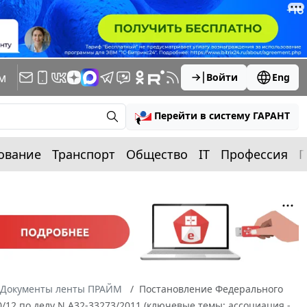
м
Войти
Eng
Перейти в систему ГАРАНТ
ование
Транспорт
Общество
IT
Профессия
П
Документы ленты ПРАЙМ
Постановление Федерального
40/12 по делу N А32-33273/2011 (ключевые темы: ассоциация -