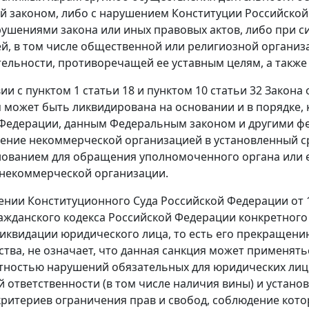
й законом, либо с нарушением
Конституции
Российской
ушениями закона или иных правовых актов, либо при 
й, в том числе общественной или религиозной органи
ельности, противоречащей ее уставным целям, а также
вии с
пунктом 1 статьи 18
и
пунктом 10 статьи 32
Закона 
 может быть ликвидирована на основании и в порядке
Федерации, данным Федеральным законом и другими ф
ение некоммерческой организацией в установленный ср
нованием для обращения уполномоченного органа или ег
некоммерческой организации.
ении
Конституционного Суда Российской Федерации от 18
ажданского кодекса Российской Федерации конкретног
ликвидации юридического лица, то есть его прекращени
тва, не означает, что данная санкция может применят
тностью нарушений обязательных для юридических лиц
 ответственности (в том числе наличия вины) и устан
ритериев ограничения прав и свобод, соблюдение котор