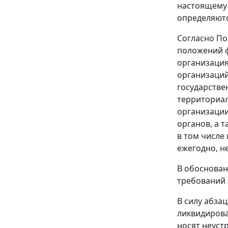
настоящему 
определяют
Согласно
По
положений ф
организация
организаций
государстве
территориал
организации
органов, а 
в том числе
ежегодно, н
В обоснован
требований 
В силу
абзац
ликвидирова
носят неуст