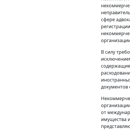
некоммерчес
неправитель
сфере адвок
регистрации
некоммерчес
организации
В силу треб
исключение
содержащие 
расходовани
иностранных
документов
Некоммерчес
организации
от междунар
имущества и
представляю