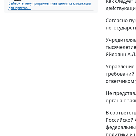
Как следует
Выберите тему программы повышения квалификации
действующи
для юристов ...
Согласно пу
негосударст
Учредителям
тысячелетие
Яйлоянц А.Л.
Управление 
требований
ответчиком 
Не предста
органа с за
В соответст
Российской 
федеральным
политики и 