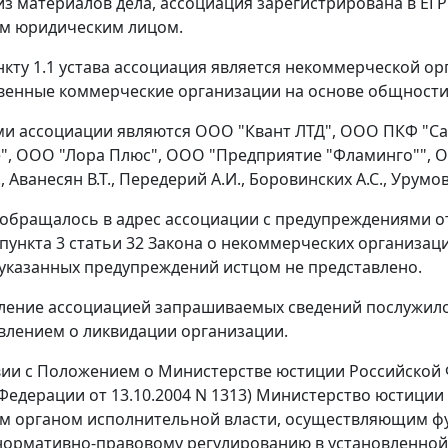
 из материалов дела, ассоциация зарегистрирована в ЕГР
м юридическим лицом.
нкту 1.1 устава ассоциация является некоммерческой 
венные коммерческие организации на основе общности
и ассоциации являются ООО "Квант ЛТД", ООО ПКФ "Са
", ООО "Лора Плюс", ООО "Предприятие "Фламинго"", ООО
, Аванесян В.Т., Передерий А.И., Боровинских А.С., Урумов
обращалось в адрес ассоциации с предупреждениями от 
пункта 3 статьи 32
Закона о некоммерческих организаци
указанных предупреждений истцом не представлено.
вление ассоциацией запрашиваемых сведений послужил
явлением о ликвидации организации.
вии с
Положением
о Министерстве юстиции Российской
Федерации от 13.10.2004 N 1313) Министерство юстиции
 органом исполнительной власти, осуществляющим фу
нормативно-правовому регулированию в установленной 