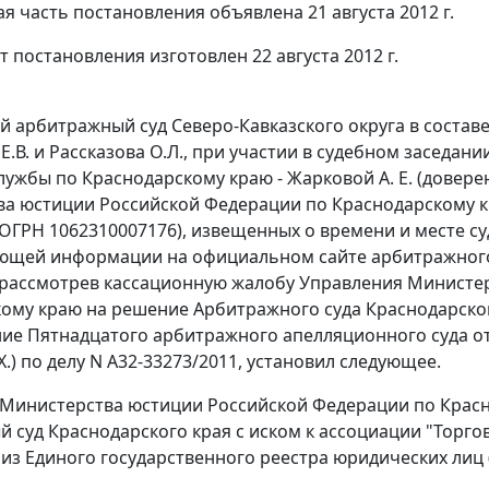
я часть постановления объявлена 21 августа 2012 г.
 постановления изготовлен 22 августа 2012 г.
 арбитражный суд Северо-Кавказского округа в составе
Е.В. и Рассказова О.Л., при участии в судебном заседан
ужбы по Краснодарскому краю - Жарковой А. Е. (доверенн
а юстиции Российской Федерации по Краснодарскому кр
 ОГРН 1062310007176), извещенных о времени и месте с
ующей информации на официальном сайте арбитражног
 рассмотрев кассационную жалобу Управления Министе
ому краю на решение Арбитражного суда Краснодарского 
ие Пятнадцатого арбитражного апелляционного суда от 09
.) по делу N А32-33273/2011, установил следующее.
Министерства юстиции Российской Федерации по Красно
 суд Краснодарского края с иском к ассоциации "Торгова
из Единого государственного реестра юридических лиц (