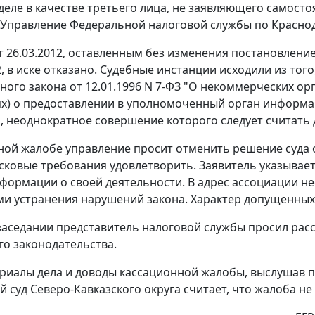
 деле в качестве третьего лица, не заявляющего самос
Управление Федеральной налоговой службы по Краснода
 26.03.2012, оставленным без изменения постановлени
12, в иске отказано. Судебные инстанции исходили из т
ого закона от 12.01.1996 N 7-ФЗ "О некоммерческих орг
х) о предоставлении в уполномоченный орган информац
 неоднократное совершение которого следует считать
ной жалобе управление просит отменить решение суда о
 исковые требования удовлетворить. Заявитель указывает
формации о своей деятельности. В адрес ассоциации н
и устранения нарушений закона. Характер допущенных
заседании представитель налоговой службы просил рас
о законодательства.
риалы дела и доводы кассационной жалобы, выслушав 
 суд Северо-Кавказского округа считает, что жалоба н