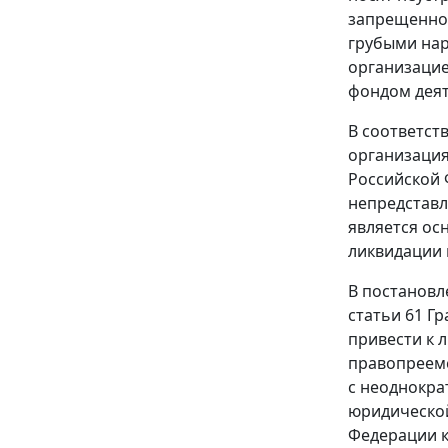
запрещенно
грубыми нар
организацие
фондом деят
В соответст
организация
Российской 
непредставл
является ос
ликвидации 
В
постановл
статьи 61
Гр
привести к 
правопреемс
с неоднокра
юридической
Федерации к