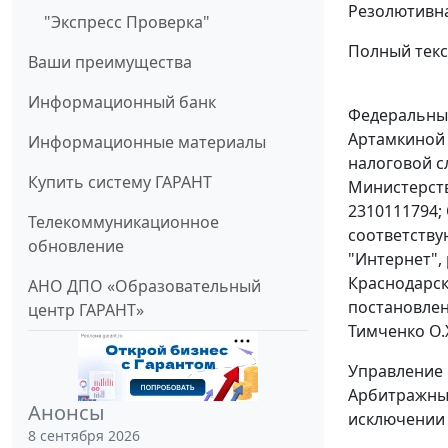
Резолютивна
"Экспресс Проверка"
Полный текст
Ваши преимущества
Информационный банк
Федеральный
Артамкиной 
Информационные материалы
налоговой сл
Купить систему ГАРАНТ
Министерств
2310111794;
Телекоммуникационное
соответств
обновление
"Интернет",
Краснодарск
АНО ДПО «Образовательный
постановлен
центр ГАРАНТ»
Тимченко О.Х
Управление 
Арбитражный
Анонсы
исключении 
8 сентября 2026