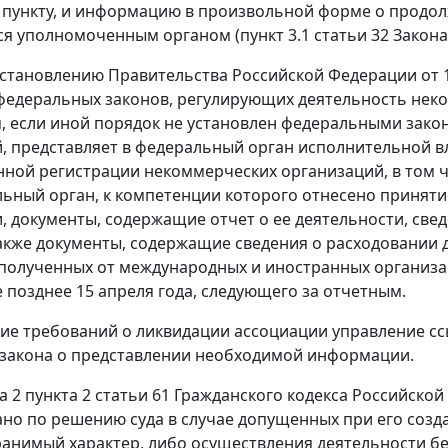
пункту, и информацию в произвольной форме о продолж
ся уполномоченным органом (
пункт 3.1 статьи 32
Закона
становлению
Правительства Российской Федерации от 1
едеральных законов, регулирующих деятельность нек
, если иной порядок не установлен федеральными зако
, представляет в федеральный орган исполнительной 
нной регистрации некоммерческих организаций, в том 
ьный орган, к компетенции которого отнесено приняти
, документы, содержащие отчет о ее деятельности, све
также документы, содержащие сведения о расходовании 
 полученных от международных и иностранных организац
е позднее 15 апреля года, следующего за отчетным.
ие требований о ликвидации ассоциации управление с
закона о представлении необходимой информации.
а 2 пункта 2 статьи 61
Гражданского кодекса Российско
но по решению суда в случае допущенных при его созд
ранимый характер, либо осуществления деятельности б