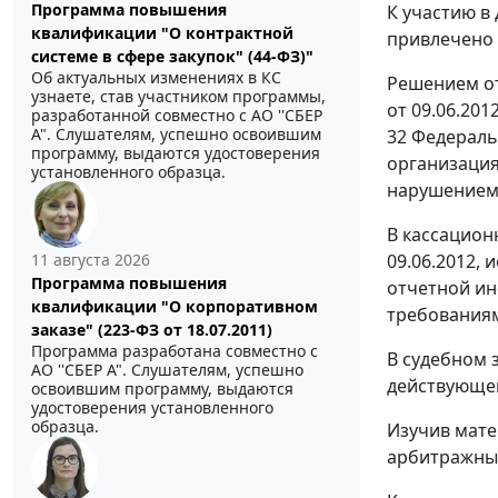
Программа повышения
К участию в
квалификации "О контрактной
привлечено 
системе в сфере закупок" (44-ФЗ)"
Об актуальных изменениях в КС
Решением от
узнаете, став участником программы,
от 09.06.20
разработанной совместно с АО ''СБЕР
А". Слушателям, успешно освоившим
32
Федеральн
программу, выдаются удостоверения
организация
установленного образца.
нарушением,
В кассацион
11 августа 2026
09.06.2012,
Программа повышения
отчетной ин
квалификации "О корпоративном
требованиям
заказе" (223-ФЗ от 18.07.2011)
Программа разработана совместно с
В судебном 
АО ''СБЕР А". Слушателям, успешно
действующег
освоившим программу, выдаются
удостоверения установленного
образца.
Изучив мате
арбитражный