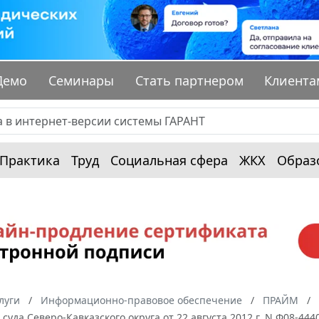
Демо
Семинары
Стать партнером
Клиента
Практика
Труд
Социальная сфера
ЖКХ
Образ
луги
Информационно-правовое обеспечение
ПРАЙМ
суда Северо-Кавказского округа от 22 августа 2012 г. N Ф08-44