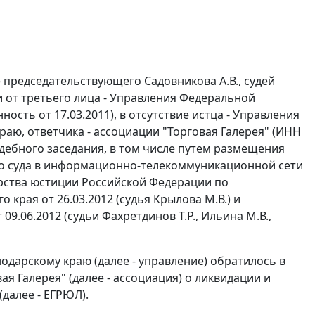
 председательствующего Садовникова А.В., судей
ии от третьего лица - Управления Федеральной
ость от 17.03.2011), в отсутствие истца - Управления
аю, ответчика - ассоциации "Торговая Галерея" (ИНН
удебного заседания, в том числе путем размещения
о суда в информационно-телекоммуникационной сети
рства юстиции Российской Федерации по
края от 26.03.2012 (судья Крылова М.В.) и
.06.2012 (судьи Фахретдинов Т.Р., Ильина М.В.,
дарскому краю (далее - управление) обратилось в
я Галерея" (далее - ассоциация) о ликвидации и
далее - ЕГРЮЛ).