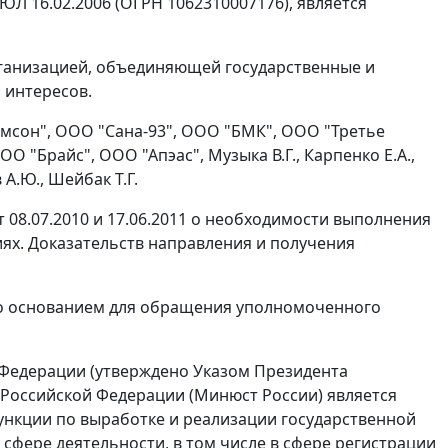
ЮЛ 16.02.2006 (ОГРН 1062310007176), является
организацией, объединяющей государственные и
 интересов.
мсон", ООО "Сана-93", ООО "БМК", ООО "Третье
 "Брайс", ООО "Апэас", Музыка В.Г., Карпенко Е.А.,
 А.Ю., Шейбак Т.Г.
08.07.2010 и 17.06.2011 о необходимости выполнения
ях. Доказательств направления и получения
о основанием для обращения уполномоченного
 Федерации (утверждено
Указом
Президента
 Российской Федерации (Минюст России) является
нкции по выработке и реализации государственной
сфере деятельности, в том числе в сфере регистрации