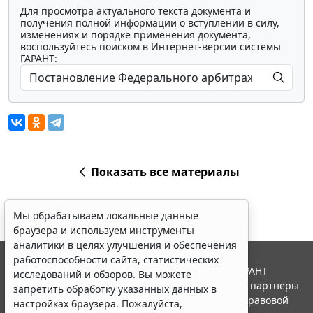
Для просмотра актуального текста документа и
получения полной информации о вступлении в силу,
изменениях и порядке применения документа,
воспользуйтесь поиском в Интернет-версии системы
ГАРАНТ:
Показать все материалы
Мы обрабатываем локальные данные
браузера и используем инструменты
аналитики в целях улучшения и обеспечения
работоспособности сайта, статистических
© ООО "НПП "ГАРАНТ-СЕРВИС", 2026. Система ГАРАНТ
исследований и обзоров. Вы можете
выпускается с 1990 года. Компания "Гарант" и ее партнеры
запретить обработку указанных данных в
являются участниками Российской ассоциации правовой
настройках браузера. Пожалуйста,