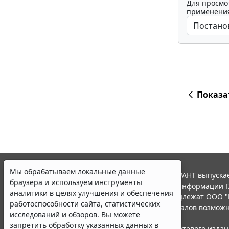
Для просмо
применения
Показа
Мы обрабатываем локальные данные
© ООО "НПП "ГАРАНТ-СЕРВИС", 2026. Система ГАРАНТ выпускае
браузера и используем инструменты
участниками Российской ассоциации правовой информации Г
аналитики в целях улучшения и обеспечения
Все права на материалы сайта ГАРАНТ.РУ принадлежат ООО "
работоспособности сайта, статистических
Полное или частичное воспроизведение материалов возможн
исследований и обзоров. Вы можете
Правила использования портала.
запретить обработку указанных данных в
Портал ГАРАНТ.РУ зарегистрирован в качестве сетевого изда