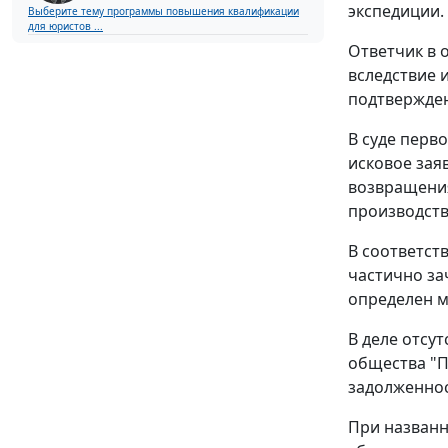
экспедиции.
Выберите тему программы повышения квалификации
для юристов ...
Ответчик в о
вследствие 
подтвержден
В суде перв
исковое зая
возвращения
производств
В соответст
частично за
определен м
В деле отсу
общества "П
задолженнос
При названн