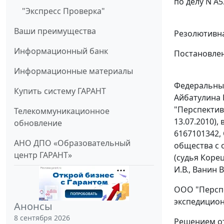
по делу N А5
"Экспресс Проверка"
Ваши преимущества
Резолютивна
Информационный банк
Постановлен
Информационные материалы
Федеральный
Купить систему ГАРАНТ
Айбатулина 
"Перспектива
Телекоммуникационное
13.07.2010),
обновление
6167101342,
АНО ДПО «Образовательный
общества с 
центр ГАРАНТ»
(судья Коре
И.В., Ванин 
ООО "Перспе
экспедицион
Анонсы
8 сентября 2026
Решением от