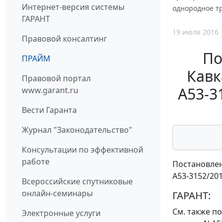
Интернет-версия системы
однородное тр
ГАРАНТ
19 июля 2016
Правовой консалтинг
По
ПРАЙМ
Кавк
Правовой портал
А53-3
www.garant.ru
Вести Гаранта
Журнал "Законодательство"
Консультации по эффективной
работе
Постановлен
А53-3152/20
Всероссийские спутниковые
онлайн-семинары
ГАРАНТ:
См. также
по
Электронные услуги