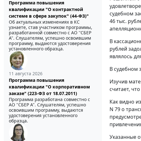
Программа повышения
удовлетворе
квалификации "О контрактной
судебном за
системе в сфере закупок" (44-ФЗ)"
46 тыс. руб
Об актуальных изменениях в КС
узнаете, став участником программы,
апелляционн
разработанной совместно с АО ''СБЕР
А". Слушателям, успешно освоившим
В кассацион
программу, выдаются удостоверения
рублей задол
установленного образца.
являлось дл
В судебном 
11 августа 2026
Программа повышения
Изучив мате
квалификации "О корпоративном
считает, чт
заказе" (223-ФЗ от 18.07.2011)
Программа разработана совместно с
Как видно и
АО ''СБЕР А". Слушателям, успешно
N 79 о тран
освоившим программу, выдаются
удостоверения установленного
предусмотре
образца.
привлечения
Указанные 