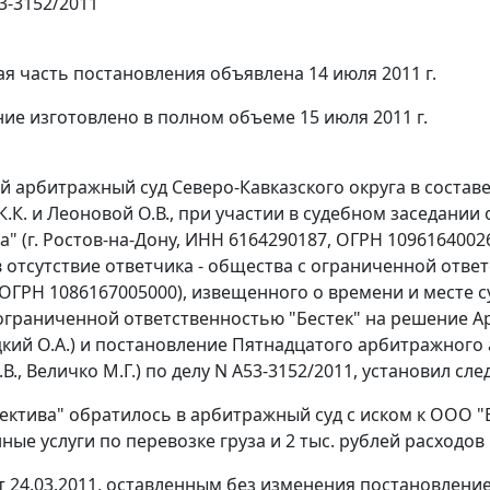
3-3152/2011
я часть постановления объявлена 14 июля 2011 г.
ие изготовлено в полном объеме 15 июля 2011 г.
 арбитражный суд Северо-Кавказского округа в составе
К.К. и Леоновой О.В., при участии в судебном заседании
" (г. Ростов-на-Дону, ИНН 6164290187, ОГРН 10961640026
 в отсутствие ответчика - общества с ограниченной отве
 ОГРН 1086167005000), извещенного о времени и месте 
ограниченной ответственностью "Бестек" на решение Ар
цкий О.А.) и постановление Пятнадцатого арбитражного 
В.В., Величко М.Г.) по делу N А53-3152/2011, установил сл
ктива" обратилось в арбитражный суд с иском к ООО "Б
ные услуги по перевозке груза и 2 тыс. рублей расходо
 24.03.2011, оставленным без изменения постановлением