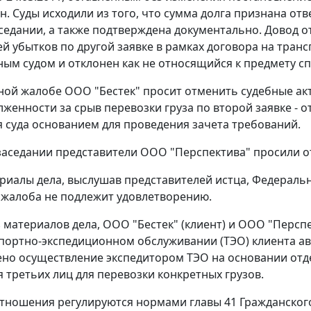
н. Суды исходили из того, что сумма долга признана отв
седании, а также подтверждена документально. Довод 
лей убытков по другой заявке в рамках договора на тр
ым судом и отклонен как не относящийся к предмету сп
ной жалобе ООО "Бестек" просит отменить судебные акты
женности за срыв перевозки груза по второй заявке - от
я суда основанием для проведения зачета требований.
заседании представители ООО "Перспектива" просили о
риалы дела, выслушав представителей истца, Федераль
о жалоба не подлежит удовлетворению.
з материалов дела, ООО "Бестек" (клиент) и ООО "Перспе
спортно-экспедиционном обслуживании (ТЭО) клиента 
но осуществление экспедитором ТЭО на основании отде
 третьих лиц для перевозки конкретных грузов.
отношения регулируются нормами
главы 41
Гражданского