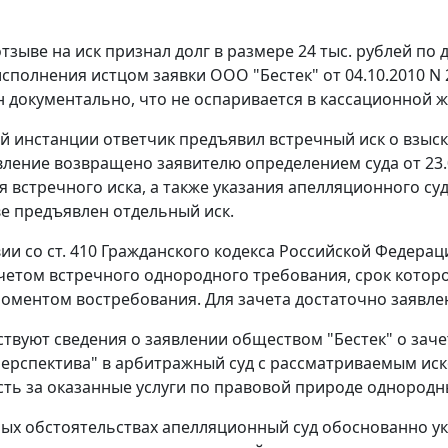
тзыве на иск признал долг в размере 24 тыс. рублей по до
исполнения истцом заявки ООО "Бестек" от 04.10.2010 N 
 документально, что не оспаривается в кассационной ж
ой инстанции ответчик предъявил встречный иск о взыск
вление возвращено заявителю определением суда от 23.
 встречного иска, а также указания апелляционного суд
е предъявлен отдельный иск.
вии со
ст. 410
Гражданского кодекса Российской Федерац
четом встречного однородного требования, срок которог
оментом востребования. Для зачета достаточно заявле
тствуют сведения о заявлении обществом "Бестек" о за
ерспектива" в арбитражный суд с рассматриваемым иско
ть за оказанные услуги по правовой природе однородн
ых обстоятельствах апелляционный суд обоснованно ук