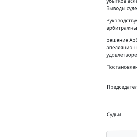
убытков всл
Выводы суде
Руководств
арбитражный
решение Арб
апелляционно
удовлетворе
Постановлен
Председате
Судьи