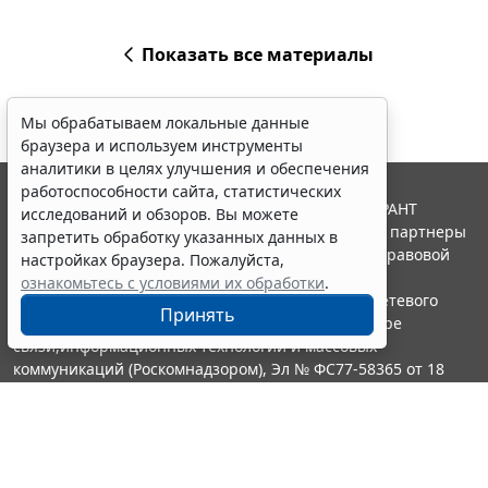
Показать все материалы
Мы обрабатываем локальные данные
браузера и используем инструменты
аналитики в целях улучшения и обеспечения
работоспособности сайта, статистических
© ООО "НПП "ГАРАНТ-СЕРВИС", 2026. Система ГАРАНТ
исследований и обзоров. Вы можете
выпускается с 1990 года. Компания "Гарант" и ее партнеры
запретить обработку указанных данных в
являются участниками Российской ассоциации правовой
настройках браузера. Пожалуйста,
информации ГАРАНТ.
ознакомьтесь с условиями их обработки
.
Портал ГАРАНТ.РУ зарегистрирован в качестве сетевого
Принять
издания Федеральной службой по надзору в сфере
связи,информационных технологий и массовых
коммуникаций (Роскомнадзором), Эл № ФС77-58365 от 18
июня 2014 года.
16+
Контакты
8-800-200-88-88