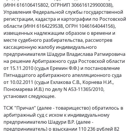
(ИНН 616106415802, ОГРНИП 306616129900038),
Управления Федеральной службы государственной
регистрации, кадастра и картографии по Ростовской
области (ИНН 6164229538, ОГРН 1046164044156),
извещенных надлежащим образом о времени и
месте судебного разбирательства, рассмотрев
кассационную жалобу индивидуального
предпринимателя Шадури Владислава Ратмировича
на решение Арбитражного суда Ростовской области
от 15.11.2010 (судья Еремин Ф.Ф.) и постановление
Пятнадцатого арбитражного апелляционного суда
от 10.02.2011 (судьи Ехлакова С.В., Корнева Н.И.,
Пономарева И.В.) по делу N А53-11365/2010,
установил следующее.
ТСЖ "Причал" (далее - товарищество) обратилось в
арбитражный суд с иском к индивидуальному
предпринимателю Шадури В.Р. (далее -
предприниматель) о взыскании 110 236 рублей 82