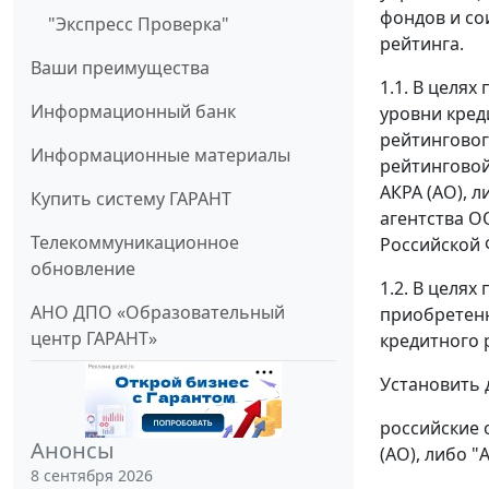
фондов и со
"Экспресс Проверка"
рейтинга.
Ваши преимущества
1.1. В целя
Информационный банк
уровни кред
рейтингового
Информационные материалы
рейтинговой
АКРА (АО), 
Купить систему ГАРАНТ
агентства О
Телекоммуникационное
Российской 
обновление
1.2. В целя
АНО ДПО «Образовательный
приобретенн
центр ГАРАНТ»
кредитного 
Установить 
российские 
Анонсы
(АО), либо 
8 сентября 2026