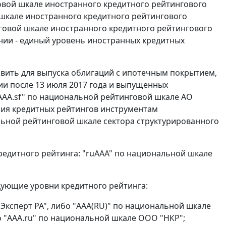
овой шкале иностранного кредитного рейтингового
й шкале иностранного кредитного рейтингового
инговой шкале иностранного кредитного рейтингового
ании - единый уровень иностранных кредитных
новить для выпуска облигаций с ипотечным покрытием,
и после 13 июля 2017 года и выпущенных
AAA.sf" по национальной рейтинговой шкале АО
ния кредитных рейтингов инструментам
льной рейтинговой шкале сектора структурированного
редитного рейтинга: "ruAAA" по национальной шкале
дующие уровни кредитного рейтинга:
Эксперт РА", либо "AAA(RU)" по национальной шкале
о "AAA.ru" по национальной шкале ООО "НКР";