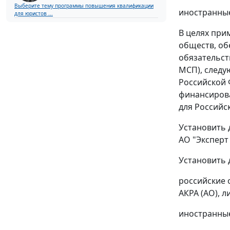
Выберите тему программы повышения квалификации
иностранные
для юристов ...
В целях при
обществ, об
обязательст
МСП), следу
Российской 
финансирова
для Российс
Установить 
АО "Эксперт
Установить 
российские 
АКРА (АО), 
иностранные