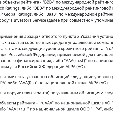
 объекты рейтинга - "BBB-" по международной рейтинг
itch Ratings, либо "BBB-" по международной рейтингово
&P Global Ratings, либо "Baa3" по международной рейт
oody"s Investors Service (далее при совместном упомин
х применения абзаца четвертого пункта 2 Указания уста
ых в состав собственных средств управляющей компани
агентами, следующие уровни кредитного рейтинга: "ru
" для Российской Федерации, применяемой для присвое
ванного финансирования, либо "AAA(ru.sf)" по национа
ния для Российской Федерации АКРА (АО).
для эмитента указанных облигаций следующие уровни к
 РА" либо "AAA(RU)" по национальной шкале АКРА (АО).
для поручителя (гаранта) по указанным облигациям сле
объекты рейтинга - "ruAAA" по национальной шкале АО "
либо "AAA|>ru|" по национальной шкале ООО "НРА", либ