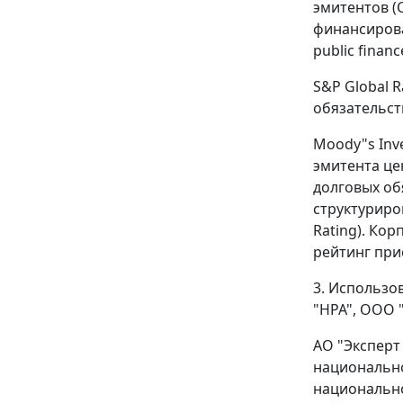
эмитентов (
финансирован
public financ
S&P Global R
обязательств
Moody"s Inve
эмитента це
долговых об
структуриро
Rating). Кор
рейтинг при
3. Использо
"НРА", ООО 
АО "Эксперт
национально
национально