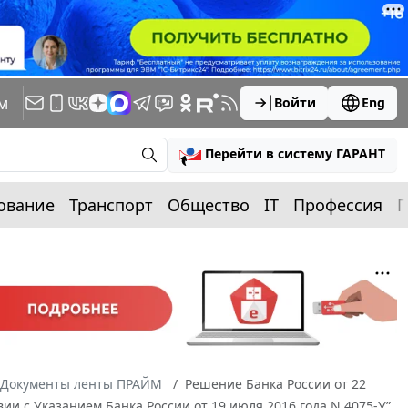
м
Войти
Eng
Перейти в систему ГАРАНТ
ование
Транспорт
Общество
IT
Профессия
П
Документы ленты ПРАЙМ
Решение Банка России от 22
ии с Указанием Банка России от 19 июля 2016 года N 4075-У”