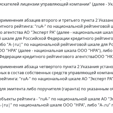
искателей лицензии управляющей компании" (далее - У
х применения абзацев второго и третьего пункта 2 Указ
итного рейтинга: "ruA-" по национальной рейтинговой 
 агентства АО "Эксперт РА" (далее - национальная шкал
 шкале для Российской Федерации кредитного рейтингов
либо "A-|ru|" по национальной рейтинговой шкале для 
ОО "НРА" (далее - национальная шкала ООО "НРА"), либо
Федерации кредитного рейтингового агентстваООО "НКР
х применения абзаца четвертого пункта 2 Указания уста
ых в состав собственных средств управляющей компани
рейтинга: "ruA-" по национальной шкале АО "Эксперт РА"
для эмитента либо поручителя (гаранта) по указанным 
объекты рейтинга - "ruA-" по национальной шкале АО "Э
"A-|ru|" по национальной шкале ООО "НРА", либо "A-.ru