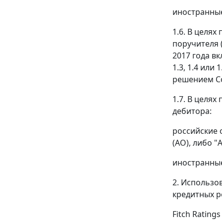
иностранные
1.6. В целя
поручителя 
2017 года в
1.3, 1.4 ил
решением Со
1.7. В целя
дебитора:
российские 
(АО), либо 
иностранные
2. Использо
кредитных р
Fitch Rating