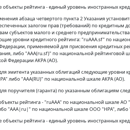
 объекты рейтинга - единый уровень иностранных кред
менения абзаца четвертого пункта 2 Указания установи
еспеченных залогом прав (требований) по кредитным до
вам субъектов малого и среднего предпринимательства 
ющие уровни кредитного рейтинга: "ruAAA.sf" по нацио
Федерации, применяемой для присвоения кредитных ре
ния, либо "AAA(ru.sf)" по национальной рейтинговой 
кой Федерации АКРА (АО).
для эмитента указанных облигаций следующие уровни к
 РА" либо "AAA(RU)" по национальной шкале АКРА (АО).
для поручителя (гаранта) по указанным облигациям сле
объекты рейтинга - "ruAAA" по национальной шкале АО "
либо "AAA|ru|" по национальной шкале ООО "НРА", либо
 объекты рейтинга - единый уровень иностранных кред