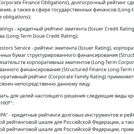
Corporate Finance Obligations), долгосрочный рейтинг с
ия, а также в сфере государственных финансов (Long-term
e obligations);
atings - кредитный рейтинг эмитента (Issuer Credit Rat
а (Long-Term Issue Credit Rating);
stors Service - рейтинг эмитента (Issuer Rating), корпор
нных бумаг структурированного финансирования (Structu
язательств корпоративных эмитентов (Long-Term Corpora
ванного финансирования (Structured Finance Long-Term R
поративный рейтинг (Corporate Family Rating) применяе
своен непосредственно данному лицу.
вать для целей настоящего решения следующие виды кре
"НКР":
 РА" - кредитные рейтинги долговых инструментов и ре
й рейтинговой шкале для Российской Федерации, а так
й рейтинговой шкале для Российской Федерации, прим