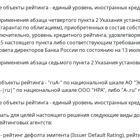
 объекты рейтинга - единый уровень иностранных кред
х применения абзаца четвертого пункта 2 Указания устан
(гаранта) по облигациям), приобретенных в состав соб
ключительно, уровень кредитного рейтинга, удовлетво
и 1.5 настоящего пункта либо соответствующим требован
вета директоров Банка России по состоянию на 13 июля
х применения абзаца седьмого пункта 2 Указания устано
объекты рейтинга - "ruA-" по национальной шкале АО "Э
"A-|ru|" по национальной шкале ООО "НРА", либо "A-.ru
 объекты рейтинга - единый уровень иностранных кред
вать для целей настоящего решения следующие виды д
ейтинговых агентств:
s - рейтинг дефолта эмитента (Issuer Default Rating), 