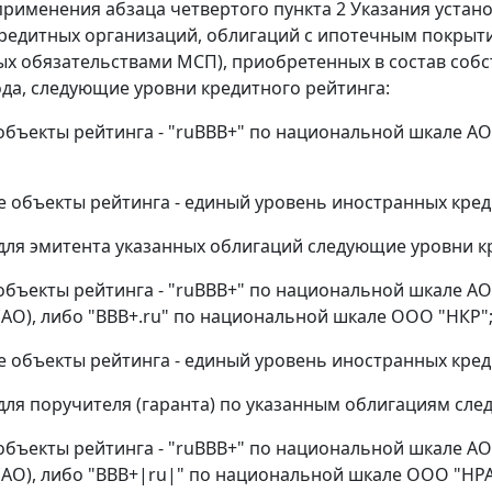
х применения абзаца четвертого пункта 2 Указания уста
редитных организаций, облигаций с ипотечным покрыт
х обязательствами МСП), приобретенных в состав соб
ода, следующие уровни кредитного рейтинга:
объекты рейтинга - "ruBBB+" по национальной шкале АО
 объекты рейтинга - единый уровень иностранных кред
для эмитента указанных облигаций следующие уровни к
объекты рейтинга - "ruBBB+" по национальной шкале АО 
(АО), либо "BBB+.ru" по национальной шкале ООО "НКР"
 объекты рейтинга - единый уровень иностранных кред
для поручителя (гаранта) по указанным облигациям сле
объекты рейтинга - "ruBBB+" по национальной шкале АО 
(АО), либо "BBB+|ru|" по национальной шкале ООО "НРА