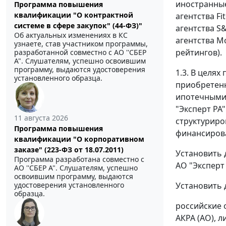
иностранные
Программа повышения
квалификации "О контрактной
агентства F
системе в сфере закупок" (44-ФЗ)"
агентства S
Об актуальных изменениях в КС
агентства M
узнаете, став участником программы,
рейтингов).
разработанной совместно с АО ''СБЕР
А". Слушателям, успешно освоившим
программу, выдаются удостоверения
1.3. В целя
установленного образца.
приобретенн
ипотечными 
"Эксперт РА
11 августа 2026
структуриро
Программа повышения
финансирова
квалификации "О корпоративном
заказе" (223-ФЗ от 18.07.2011)
Установить 
Программа разработана совместно с
АО "Эксперт
АО ''СБЕР А". Слушателям, успешно
освоившим программу, выдаются
удостоверения установленного
Установить 
образца.
российские 
АКРА (АО), 