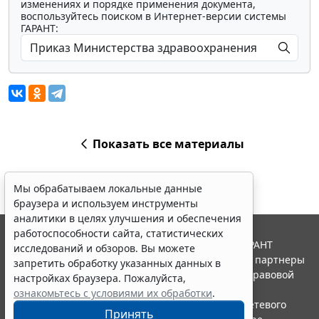
изменениях и порядке применения документа,
воспользуйтесь поиском в Интернет-версии системы
ГАРАНТ:
Показать все материалы
Мы обрабатываем локальные данные
браузера и используем инструменты
аналитики в целях улучшения и обеспечения
работоспособности сайта, статистических
© ООО "НПП "ГАРАНТ-СЕРВИС", 2026. Система ГАРАНТ
исследований и обзоров. Вы можете
выпускается с 1990 года. Компания "Гарант" и ее партнеры
запретить обработку указанных данных в
являются участниками Российской ассоциации правовой
настройках браузера. Пожалуйста,
информации ГАРАНТ.
ознакомьтесь с условиями их обработки
.
Портал ГАРАНТ.РУ зарегистрирован в качестве сетевого
Принять