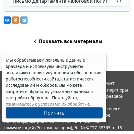
Показать все материалы
Мы обрабатываем локальные данные
браузера и используем инструменты
аналитики в целях улучшения и обеспечения
работоспособности сайта, статистических
© ООО "НПП "ГАРАНТ-СЕРВИС", 2026. Система ГАРАНТ
исследований и обзоров. Вы можете
выпускается с 1990 года. Компания "Гарант" и ее партнеры
запретить обработку указанных данных в
являются участниками Российской ассоциации правовой
настройках браузера. Пожалуйста,
информации ГАРАНТ.
ознакомьтесь с условиями их обработки
.
Портал ГАРАНТ.РУ зарегистрирован в качестве сетевого
Принять
издания Федеральной службой по надзору в сфере
связи,информационных технологий и массовых
коммуникаций (Роскомнадзором), Эл № ФС77-58365 от 18
июня 2014 года.