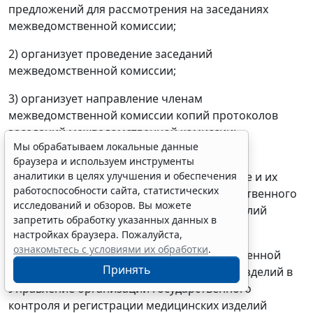
предложений для рассмотрения на заседаниях
межведомственной комиссии;
2) организует проведение заседаний
межведомственной комиссии;
3) организует направление членам
межведомственной комиссии копий протоколов
заседаний межведомственной комиссии;
Мы обрабатываем локальные данные
4) направляет протоколы заседаний
браузера и используем инструменты
аналитики в целях улучшения и обеспечения
межведомственной комиссии в учреждение и их
работоспособности сайта, статистических
копии в Управление организации государственного
исследований и обзоров. Вы можете
контроля и регистрации медицинских изделий
запретить обработку указанных данных в
Росздравнадзора;
настройках браузера. Пожалуйста,
ознакомьтесь с условиями их обработки
.
5) направляет утвержденный межведомственной
Принять
комиссией перечень видов медицинских изделий в
Управление организации государственного
контроля и регистрации медицинских изделий