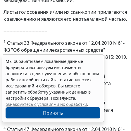
межведомственной комиссии.
Листы голосования и/или их скан-копии прилагаются
к заключению и являются его неотъемлемой частью.
------------------------------
1
Статья 33 Федерального закона от 12.04.2010 N 61-
ФЗ "Об обращении лекарственных средств"
(Собрание законодательства 2010, N 16 ст. 1815; 2019,
Мы обрабатываем локальные данные
N 52, ст. 7793)
браузера и используем инструменты
аналитики в целях улучшения и обеспечения
2
Официальный интернет-портал правовой
работоспособности сайта, статистических
информации www.pravo.gov.ru, 2022, 24 марта
исследований и обзоров. Вы можете
N 0001202203240032
запретить обработку указанных данных в
настройках браузера. Пожалуйста,
3
Официальный интернет-портал правовой
ознакомьтесь с условиями их обработки
.
информации www.pravo.gov.ru, 2022, 11 апреля
Принять
N 0001202204110030
4
Статья 47 Федерального закона от 12.04.2010 N 61-