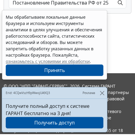
Мы обрабатываем локальные данные
браузера и используем инструменты
аналитики в целях улучшения и обеспечения
работоспособности сайта, статистических
исследований и обзоров. Вы можете
Показать все материалы
запретить обработку указанных данных в
настройках браузера. Пожалуйста,
ознакомьтесь с условиями их обработки
.
Принять
© ООО "НПП "ГАРАНТ-СЕРВИС", 2026. Система ГАРАНТ
выпускается с 1990 года. Компания "Гарант" и ее партнеры
Erid: 4CQwVszH9pWwojUA9Q3
Реклама
являются участниками Российской ассоциации правовой
информации ГАРАНТ.
Получите полный доступ к системе
Портал ГАРАНТ.РУ зарегистрирован в качестве сетевого
ГАРАНТ бесплатно на 3 дня!
издания Федеральной службой по надзору в сфере
Получить доступ
связи,информационных технологий и массовых
коммуникаций (Роскомнадзором), Эл № ФС77-58365 от 18