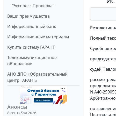
ис
"Экспресс Проверка"
Ваши преимущества
Информационный банк
Резолютивна
Информационные материалы
Полный текс
Купить систему ГАРАНТ
Судебная ко
Телекоммуникационное
председател
обновление
судей Павлов
АНО ДПО «Образовательный
рассмотрела
центр ГАРАНТ»
предприятия
N А40-25905
Арбитражног
Анонсы
по заявлени
8 сентября 2026
Центральной