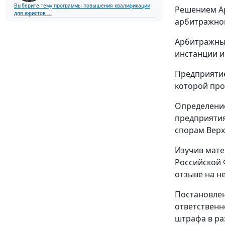
Выберите тему программы повышения квалификации
Решением Ар
для юристов ...
арбитражног
Арбитражный
инстанции и
Предприятие
которой про
Определение
предприятия
спорам Верх
Изучив мате
Российской 
отзыве на н
Постановлен
ответственн
штрафа в ра