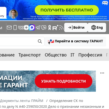
м
Войти
Eng
Перейти в систему ГАРАНТ
ование
Транспорт
Общество
IT
Профессия
П
Документы ленты ПРАЙМ
Определение СК по
48 по делу N А40-259050/2020 Дело о признании незаконным и