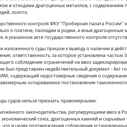
мом и отходами драгоценных металлов, с содержанием пл
дий, золото.
дарственного контроля ФКУ "Пробирная палата России" о
лько о платине, палладии и родии, а иные драгоценные
я, в указанном акте государственного контроля отсутств
и изложенного суды пришли к выводу о наличии в дейс
ния, ответственность за которое установлена частью 3 
щего соблюдение ограничений на ввоз задекларированн
м был представлен недействительный документ - Акт гос
-ИМ, содержащий недостоверные сведения о содержании
авомерным оспариваемое постановление таможенного 
ды судов нельзя признать правомерными.
оженного законодательства, регулирующими ввоз в Рос
 экономический союз, драгоценных камней и сырьевых
, что в целях подтверждения соблюдения установленны