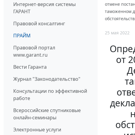
Интернет-версия системы
отмене поста
ГАРАНТ
таможенном д
обстоятельств
Правовой консалтинг
25 мая 2022
ПРАЙМ
Опред
Правовой портал
www.garant.ru
от 2
Вести Гаранта
Д
та
Журнал "Законодательство"
отв
Консультации по эффективной
работе
декла
Всероссийские спутниковые
н
онлайн-семинары
обст
Электронные услуги