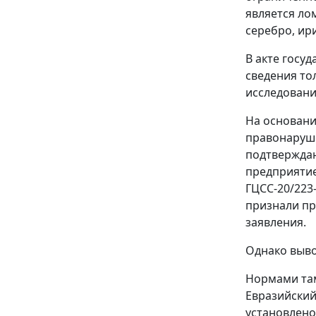
является ло
серебро, ири
В акте госу
сведения то
исследовани
На основани
правонаруше
подтверждаю
предприятие
ГЦСС-20/223
признали пр
заявления.
Однако выво
Нормами там
Евразийский
установлено