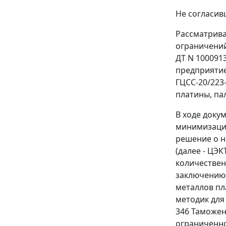
Не согласив
Рассматрива
ограничений
ДТ N 100091
предприятие
ГЦСС-20/223
платины, па
В ходе доку
минимизации
решение о н
(далее - ЦЭ
количествен
заключению 
металлов пл
методик для
346 Таможен
ограниченно