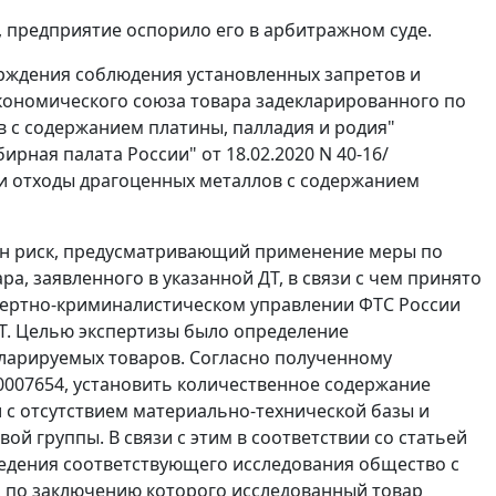
 предприятие оспорило его в арбитражном суде.
ерждения соблюдения установленных запретов и
кономического союза товара задекларированного по
в с содержанием платины, палладия и родия"
рная палата России" от 18.02.2020 N 40-16/
 и отходы драгоценных металлов с содержанием
ен риск, предусматривающий применение меры по
а, заявленного в указанной ДТ, в связи с чем принято
пертно-криминалистическом управлении ФТС России
ДТ. Целью экспертизы было определение
кларируемых товаров. Согласно полученному
0007654, установить количественное содержание
 с отсутствием материально-технической базы и
й группы. В связи с этим в соответствии со статьей
едения соответствующего исследования общество с
, по заключению которого исследованный товар