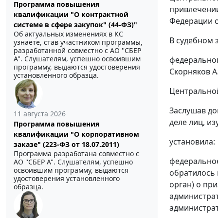
Программа повышения
привлечении
квалификации "О контрактной
Федерации 
системе в сфере закупок" (44-ФЗ)"
Об актуальных изменениях в КС
В судебном 
узнаете, став участником программы,
разработанной совместно с АО ''СБЕР
А". Слушателям, успешно освоившим
федеральног
программу, выдаются удостоверения
Скорняков А.
установленного образца.
Центральной
Заслушав до
11 августа 2026
деле лиц, и
Программа повышения
квалификации "О корпоративном
установила:
заказе" (223-ФЗ от 18.07.2011)
Программа разработана совместно с
федеральное
АО ''СБЕР А". Слушателям, успешно
освоившим программу, выдаются
обратилось 
удостоверения установленного
орган) о пр
образца.
администрат
администрат