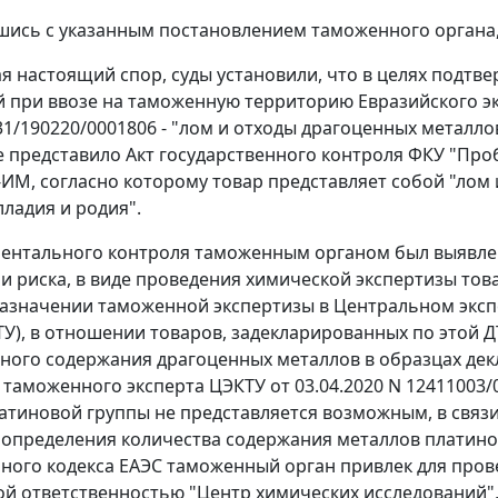
шись с указанным постановлением таможенного органа,
я настоящий спор, суды установили, что в целях подтв
 при ввозе на таможенную территорию Евразийского э
31/190220/0001806 - "лом и отходы драгоценных металло
 представило Акт государственного контроля ФКУ "Проби
-ИМ, согласно которому товар представляет собой "лом
лладия и родия".
ментального контроля таможенным органом был выявл
 риска, в виде проведения химической экспертизы товар
азначении таможенной экспертизы в Центральном экс
КТУ), в отношении товаров, задекларированных по этой 
ного содержания драгоценных металлов в образцах де
таможенного эксперта ЦЭКТУ от 03.04.2020 N 12411003/
атиновой группы не представляется возможным, в связи
 определения количества содержания металлов платиново
ного кодекса ЕАЭС таможенный орган привлек для пров
й ответственностью "Центр химических исследований"