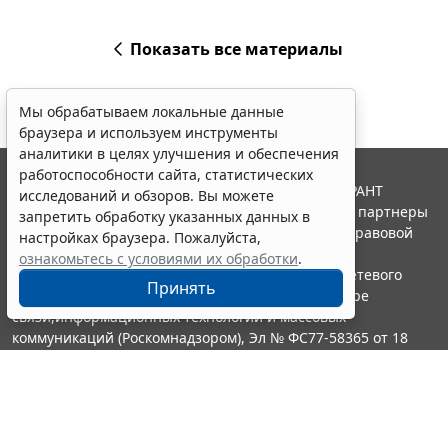
Показать все материалы
Мы обрабатываем локальные данные
браузера и используем инструменты
аналитики в целях улучшения и обеспечения
работоспособности сайта, статистических
© ООО "НПП "ГАРАНТ-СЕРВИС", 2026. Система ГАРАНТ
исследований и обзоров. Вы можете
выпускается с 1990 года. Компания "Гарант" и ее партнеры
запретить обработку указанных данных в
являются участниками Российской ассоциации правовой
настройках браузера. Пожалуйста,
информации ГАРАНТ.
ознакомьтесь с условиями их обработки
.
Портал ГАРАНТ.РУ зарегистрирован в качестве сетевого
Принять
издания Федеральной службой по надзору в сфере
связи,информационных технологий и массовых
коммуникаций (Роскомнадзором), Эл № ФС77-58365 от 18
июня 2014 года.
16+
Контакты
8-800-200-88-88