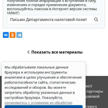
получения полной информации о вступлении в силу,
изменениях и порядке применения документа,
воспользуйтесь поиском в Интернет-версии системы
ГАРАНТ:
Показать все материалы
Мы обрабатываем локальные данные
браузера и используем инструменты
аналитики в целях улучшения и обеспечения
работоспособности сайта, статистических
© ООО "НПП "ГАРАНТ-СЕРВИС", 2026. Система ГАРАНТ
исследований и обзоров. Вы можете
выпускается с 1990 года. Компания "Гарант" и ее партнеры
запретить обработку указанных данных в
являются участниками Российской ассоциации правовой
настройках браузера. Пожалуйста,
информации ГАРАНТ.
ознакомьтесь с условиями их обработки
.
Портал ГАРАНТ.РУ зарегистрирован в качестве сетевого