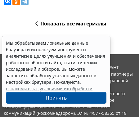
Показать все материалы
Мы обрабатываем локальные данные
браузера и используем инструменты
аналитики в целях улучшения и обеспечения
работоспособности сайта, статистических
© ООО "НПП "ГАРАНТ-СЕРВИС", 2026. Система ГАРАНТ
исследований и обзоров. Вы можете
выпускается с 1990 года. Компания "Гарант" и ее партнеры
запретить обработку указанных данных в
являются участниками Российской ассоциации правовой
настройках браузера. Пожалуйста,
информации ГАРАНТ.
ознакомьтесь с условиями их обработки
.
Портал ГАРАНТ.РУ зарегистрирован в качестве сетевого
Принять
издания Федеральной службой по надзору в сфере
связи,информационных технологий и массовых
коммуникаций (Роскомнадзором), Эл № ФС77-58365 от 18
июня 2014 года.
16+