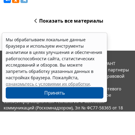
Показать все материалы
Мы обрабатываем локальные данные
браузера и используем инструменты
аналитики в целях улучшения и обеспечения
работоспособности сайта, статистических
© ООО "НПП "ГАРАНТ-СЕРВИС", 2026. Система ГАРАНТ
исследований и обзоров. Вы можете
выпускается с 1990 года. Компания "Гарант" и ее партнеры
запретить обработку указанных данных в
являются участниками Российской ассоциации правовой
настройках браузера. Пожалуйста,
информации ГАРАНТ.
ознакомьтесь с условиями их обработки
.
Портал ГАРАНТ.РУ зарегистрирован в качестве сетевого
Принять
издания Федеральной службой по надзору в сфере
связи,информационных технологий и массовых
коммуникаций (Роскомнадзором), Эл № ФС77-58365 от 18
июня 2014 года.
16+
Контакты
8-800-200-88-88