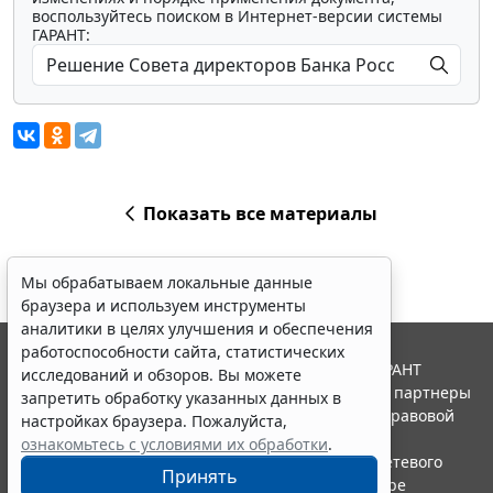
воспользуйтесь поиском в Интернет-версии системы
ГАРАНТ:
Показать все материалы
Мы обрабатываем локальные данные
браузера и используем инструменты
аналитики в целях улучшения и обеспечения
работоспособности сайта, статистических
© ООО "НПП "ГАРАНТ-СЕРВИС", 2026. Система ГАРАНТ
исследований и обзоров. Вы можете
выпускается с 1990 года. Компания "Гарант" и ее партнеры
запретить обработку указанных данных в
являются участниками Российской ассоциации правовой
настройках браузера. Пожалуйста,
информации ГАРАНТ.
ознакомьтесь с условиями их обработки
.
Портал ГАРАНТ.РУ зарегистрирован в качестве сетевого
Принять
издания Федеральной службой по надзору в сфере