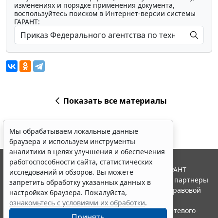
изменениях и порядке применения документа,
воспользуйтесь поиском в Интернет-версии системы
ГАРАНТ:
Показать все материалы
Мы обрабатываем локальные данные
браузера и используем инструменты
аналитики в целях улучшения и обеспечения
работоспособности сайта, статистических
© ООО "НПП "ГАРАНТ-СЕРВИС", 2026. Система ГАРАНТ
исследований и обзоров. Вы можете
выпускается с 1990 года. Компания "Гарант" и ее партнеры
запретить обработку указанных данных в
являются участниками Российской ассоциации правовой
настройках браузера. Пожалуйста,
информации ГАРАНТ.
ознакомьтесь с условиями их обработки
.
Портал ГАРАНТ.РУ зарегистрирован в качестве сетевого
Принять