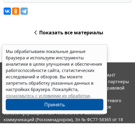
Показать все материалы
Мы обрабатываем локальные данные
браузера и используем инструменты
аналитики в целях улучшения и обеспечения
работоспособности сайта, статистических
© ООО "НПП "ГАРАНТ-СЕРВИС", 2026. Система ГАРАНТ
исследований и обзоров. Вы можете
выпускается с 1990 года. Компания "Гарант" и ее партнеры
запретить обработку указанных данных в
являются участниками Российской ассоциации правовой
настройках браузера. Пожалуйста,
информации ГАРАНТ.
ознакомьтесь с условиями их обработки
.
Портал ГАРАНТ.РУ зарегистрирован в качестве сетевого
Принять
издания Федеральной службой по надзору в сфере
связи,информационных технологий и массовых
коммуникаций (Роскомнадзором), Эл № ФС77-58365 от 18
июня 2014 года.