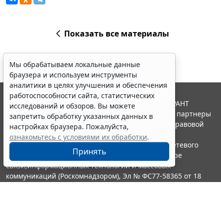
Показать все материалы
Мы обрабатываем локальные данные
браузера и используем инструменты
аналитики в целях улучшения и обеспечения
работоспособности сайта, статистических
© ООО "НПП "ГАРАНТ-СЕРВИС", 2026. Система ГАРАНТ
исследований и обзоров. Вы можете
выпускается с 1990 года. Компания "Гарант" и ее партнеры
запретить обработку указанных данных в
являются участниками Российской ассоциации правовой
настройках браузера. Пожалуйста,
информации ГАРАНТ.
ознакомьтесь с условиями их обработки
.
Портал ГАРАНТ.РУ зарегистрирован в качестве сетевого
Принять
издания Федеральной службой по надзору в сфере
связи,информационных технологий и массовых
коммуникаций (Роскомнадзором), Эл № ФС77-58365 от 18
июня 2014 года.
16+
Контакты
8-800-200-88-88