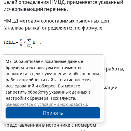
целей определения НМЦД, применяется указанный
исчерпывающий перечень.
НМЦД методом сопоставимых рыночных цен
(анализа рынка) определяется по формуле:
,
где:
Мы обрабатываем локальные данные
браузера и используем инструменты
v - количество (объем) закупаемого товара (работы,
аналитики в целях улучшения и обеспечения
услуги);
работоспособности сайта, статистических
исследований и обзоров. Вы можете
n - количество источников ценовой информации,
запретить обработку указанных данных в
используемых в расчете;
настройках браузера. Пожалуйста,
ознакомьтесь с условиями их обработки
.
i - номер источника ценовой информации;
Принять
- цена единицы товара, работы, услуги,
представленная в источнике с номером i,