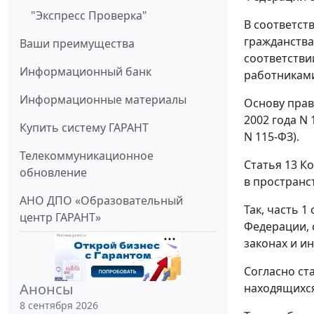
"Экспресс Проверка"
В соответст
гражданства
Ваши преимущества
соответстви
Информационный банк
работниками
Информационные материалы
Основу прав
2002 года N
Купить систему ГАРАНТ
N 115-ФЗ).
Телекоммуникационное
Статья 13 К
обновление
в пространс
АНО ДПО «Образовательный
Так, часть 
центр ГАРАНТ»
Федерации, 
законах и и
Согласно ст
Анонсы
находящихся
8 сентября 2026