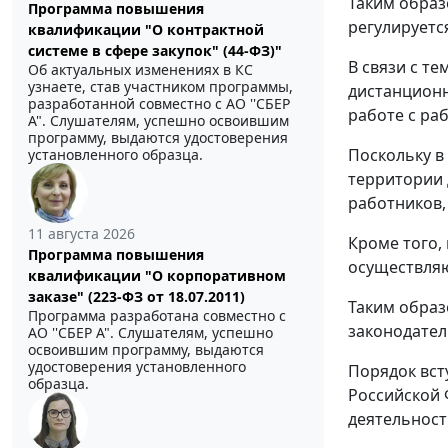
Таким образ
Программа повышения
регулируетс
квалификации "О контрактной
системе в сфере закупок" (44-ФЗ)"
В связи с т
Об актуальных изменениях в КС
узнаете, став участником программы,
дистанционн
разработанной совместно с АО ''СБЕР
работе с ра
А". Слушателям, успешно освоившим
программу, выдаются удостоверения
Поскольку в
установленного образца.
территории 
работников,
11 августа 2026
Кроме того,
Программа повышения
осуществляю
квалификации "О корпоративном
заказе" (223-ФЗ от 18.07.2011)
Таким образ
Программа разработана совместно с
законодател
АО ''СБЕР А". Слушателям, успешно
освоившим программу, выдаются
удостоверения установленного
Порядок вст
образца.
Российской 
деятельност