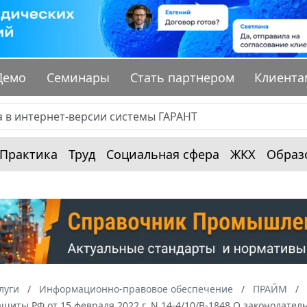
Демо
Семинары
Стать партнером
Клиента
Практика
Труд
Социальная сфера
ЖКХ
Образ
луги
Информационно-правовое обеспечение
ПРАЙМ
щиты РФ от 15 февраля 2022 г. N 14-4/10/В-1848 О законодате