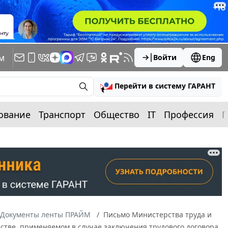
м
Войти
Eng
Перейти в систему ГАРАНТ
ование
Транспорт
Общество
IT
Профессия
П
Документы ленты ПРАЙМ
Письмо Министерства труда и
льстве, применяемом в случае заключения трудового договора