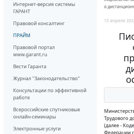
Интернет-версия системы
о дистанцион
ГАРАНТ
15 апреля 202
Правовой консалтинг
Пис
ПРАЙМ
Правовой портал
www.garant.ru
пр
д
Вести Гаранта
о
Журнал "Законодательство"
Консультации по эффективной
работе
Всероссийские спутниковые
Министерств
онлайн-семинары
Трудового д
(далее - Ко
Электронные услуги
Федерации 