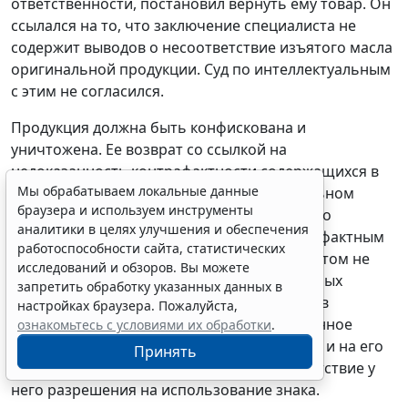
ответственности, постановил вернуть ему товар. Он
ссылался на то, что заключение специалиста не
содержит выводов о несоответствие изъятого масла
оригинальной продукции. Суд по интеллектуальным
с этим не согласился.
Продукция должна быть конфискована и
уничтожена. Ее возврат со ссылкой на
недоказанность контрафактности содержащихся в
Мы обрабатываем локальные данные
бочках масел свидетельствует о неправильном
браузера и используем инструменты
применении норм материального права и о
аналитики в целях улучшения и обеспечения
противоречивости судебного акта. Контрафактным
работоспособности сайта, статистических
признается сам товар, а не упаковка. При этом не
исследований и обзоров. Вы можете
требуется установление качественных и иных
запретить обработку указанных данных в
характеристик продукции, поскольку состав
настройках браузера. Пожалуйста,
правонарушения образует именно незаконное
ознакомьтесь с условиями их обработки
.
использование товарных знаков на товаре и на его
Принять
упаковке. Кроме того, ИП подтвердил отсутствие у
него разрешения на использование знака.