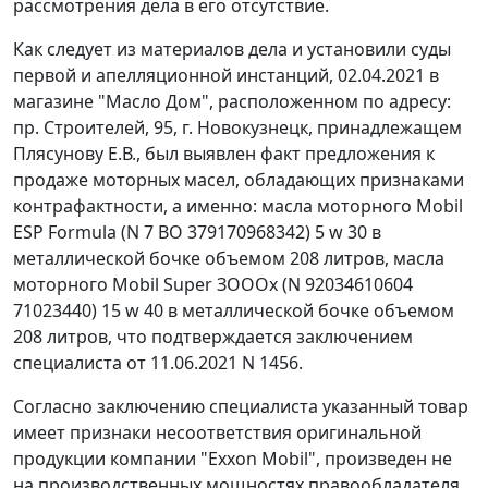
рассмотрения дела в его отсутствие.
Как следует из материалов дела и установили суды
первой и апелляционной инстанций, 02.04.2021 в
магазине "Масло Дом", расположенном по адресу:
пр. Строителей, 95, г. Новокузнецк, принадлежащем
Плясунову Е.В., был выявлен факт предложения к
продаже моторных масел, обладающих признаками
контрафактности, а именно: масла моторного Mobil
ESP Formula (N 7 ВО 379170968342) 5 w 30 в
металлической бочке объемом 208 литров, масла
моторного Mobil Super ЗОООх (N 92034610604
71023440) 15 w 40 в металлической бочке объемом
208 литров, что подтверждается заключением
специалиста от 11.06.2021 N 1456.
Согласно заключению специалиста указанный товар
имеет признаки несоответствия оригинальной
продукции компании "Exxon Mobil", произведен не
на производственных мощностях правообладателя,