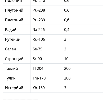
Полоний
Po-210
0,6
Плутоний
Pu-238
0,6
Плутоний
Pu-239
0,6
Радий
Ra-226
0,4
Рутений
Ru-106
3
Селен
Se-75
2
Стронций
Sr-90
10
Таллий
Tl-204
200
Тулий
Tm-170
200
Иттербий
Yb-169
3
------------------------------