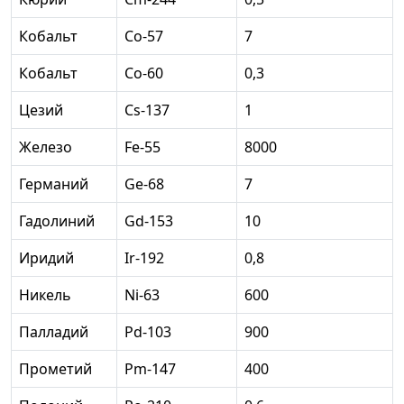
Кобальт
Co-57
7
Кобальт
Co-60
0,3
Цезий
Cs-137
1
Железо
Fe-55
8000
Германий
Ge-68
7
Гадолиний
Gd-153
10
Иридий
Ir-192
0,8
Никель
Ni-63
600
Палладий
Pd-103
900
Прометий
Pm-147
400