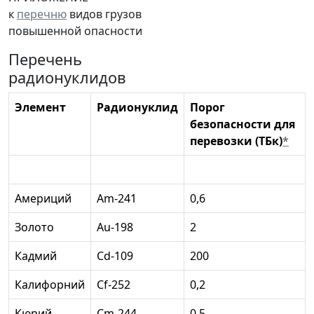
к
перечню
видов грузов
повышенной опасности
Перечень
радионуклидов
Элемент
Радионуклид
Порог
безопасности для
перевозки (ТБк)
*
Америций
Аm-241
0,6
Золото
Au-198
2
Кадмий
Cd-109
200
Калифорний
Cf-252
0,2
Кюрий
Сm-244
0,5