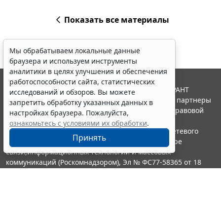
Показать все материалы
Мы обрабатываем локальные данные
браузера и используем инструменты
аналитики в целях улучшения и обеспечения
работоспособности сайта, статистических
© ООО "НПП "ГАРАНТ-СЕРВИС", 2026. Система ГАРАНТ
исследований и обзоров. Вы можете
выпускается с 1990 года. Компания "Гарант" и ее партнеры
запретить обработку указанных данных в
являются участниками Российской ассоциации правовой
настройках браузера. Пожалуйста,
информации ГАРАНТ.
ознакомьтесь с условиями их обработки
.
Портал ГАРАНТ.РУ зарегистрирован в качестве сетевого
Принять
издания Федеральной службой по надзору в сфере
связи,информационных технологий и массовых
коммуникаций (Роскомнадзором), Эл № ФС77-58365 от 18
июня 2014 года.
16+
Контакты
8-800-200-88-88