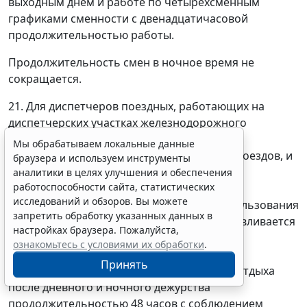
выходным днем и работе по четырехсменным
графиками сменности с двенадцатичасовой
продолжительностью работы.
Продолжительность смен в ночное время не
сокращается.
21. Для диспетчеров поездных, работающих на
диспетчерских участках железнодорожного
транспорта общего пользования с особо
Мы обрабатываем локальные данные
интенсивным и интенсивным движением поездов, и
браузера и используем инструменты
дежурных по железнодорожным станциям
аналитики в целях улучшения и обеспечения
работоспособности сайта, статистических
внеклассным и 1 класса на участках
исследований и обзоров. Вы можете
железнодорожного транспорта общего пользования
запретить обработку указанных данных в
с интенсивным движением поездов устанавливается
настройках браузера. Пожалуйста,
пятисменный график сменности с
ознакомьтесь с условиями их обработки
.
двенадцатичасовой продолжительностью
Принять
непрерывной работы с предоставлением отдыха
после дневного и ночного дежурства
продолжительностью 48 часов с соблюдением