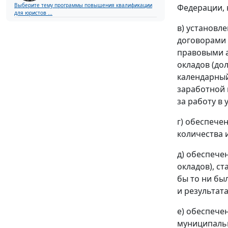
Выберите тему программы повышения квалификации
Федерации, 
для юристов ...
в) установл
договорами 
правовыми а
окладов (до
календарный
заработной 
за работу в
г) обеспече
количества 
д) обеспече
окладов), с
бы то ни бы
и результат
е) обеспече
муниципальн