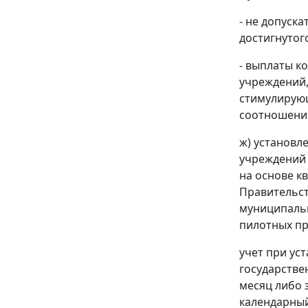
- не допуск
достигнутого
- выплаты к
учреждений,
стимулирующ
соотношении
ж) установл
учреждений 
на основе к
Правительст
муниципальн
пилотных пр
учет при ус
государстве
месяц либо 
календарный