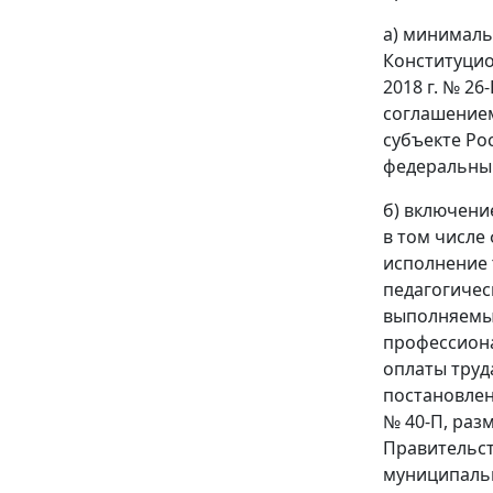
а) минималь
Конституцио
2018 г. № 26
соглашением
субъекте Ро
федеральны
б) включени
в том числе
исполнение 
педагогичес
выполняемы
профессиона
оплаты труд
постановлени
№ 40-П, раз
Правительст
муниципальн