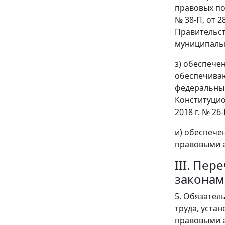
правовых по
№ 38-П, от 2
Правительст
муниципаль
з) обеспече
обеспечиваю
федеральным
Конституцио
2018 г. № 26-
и) обеспече
правовыми а
III. Пе
законам
5. Обязател
труда, уста
правовыми а