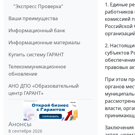
1. Единые р
"Экспресс Проверка"
работников 
Ваши преимущества
комиссией п
Российской 
Информационный банк
организаци
Информационные материалы
2. Настоящи
субъектов Р
Купить систему ГАРАНТ
обеспечения
Телекоммуникационное
правовых ак
обновление
При этом пр
АНО ДПО «Образовательный
органов мес
центр ГАРАНТ»
муниципальн
рассмотрен
власти, орг
принимающи
Анонсы
Заключения
8 сентября 2026
актов, норм