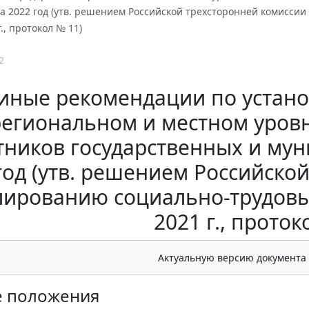
а 2022 год (утв. решением Российской трехсторонней комисси
., протокол № 11)
2
иные рекомендации по устан
региональном и местном уровн
тников государственных и му
год (утв. решением Российско
лированию социально-трудовы
2021 г., проток
Актуальную версию документа
е положения