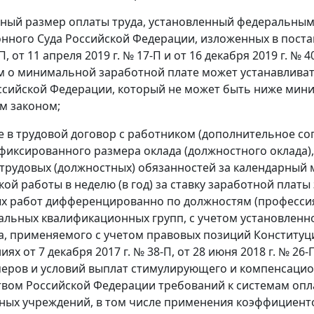
ный размер оплаты труда, установленный федеральным
нного Суда Российской Федерации, изложенных в постано
-П, от 11 апреля 2019 г. № 17-П и от 16 декабря 2019 г.
 о минимальной заработной плате может устанавлива
ссийской Федерации, который не может быть ниже мини
м законом;
е в трудовой договор с работником (дополнительное сог
 фиксированного размера оклада (должностного оклада),
трудовых (должностных) обязанностей за календарный м
кой работы в неделю (в год) за ставку заработной платы
х работ дифференцированно по должностям (профессия
льных квалификационных групп, с учетом установлен
а, применяемого с учетом правовых позиций Конституц
ях от 7 декабря 2017 г. № 38-П, от 28 июня 2018 г. № 26-П,
меров и условий выплат стимулирующего и компенсацио
вом Российской Федерации требований к системам опла
ых учреждений, в том числе применения коэффициент