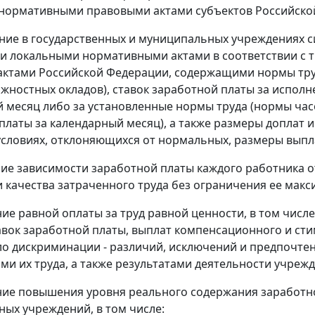
нормативными правовыми актами субъектов Российской
ение в государственных и муниципальных учреждениях 
и локальными нормативными актами в соответствии с
ктами Российской Федерации, содержащими нормы тру
лжностных окладов), ставок заработной платы за исполн
 месяц либо за установленные нормы труда (нормы часов
платы за календарный месяц), а также размеры доплат и
 условиях, отклоняющихся от нормальных, размеры вып
ние зависимости заработной платы каждого работника 
и качества затраченного труда без ограничения ее ма
ние равной оплаты за труд равной ценности, в том чис
тавок заработной платы, выплат компенсационного и ст
ло дискриминации - различий, исключений и предпочтен
ами их труда, а также результатами деятельности учреж
ние повышения уровня реального содержания заработн
ых учреждений, в том числе: