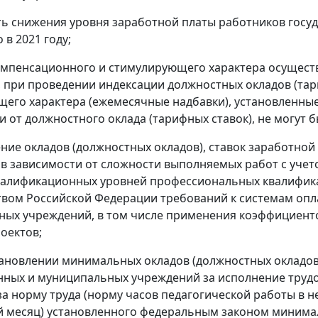
ать снижения уровня заработной платы работников гос
 в 2021 году;
омпенсационного и стимулирующего характера осуществ
 при проведении индексации должностных окладов (та
его характера (ежемесячные надбавки), установленные
 от должностного оклада (тарифных ставок), не могут
ение окладов (должностных окладов), ставок заработно
в зависимости от сложности выполняемых работ с уче
валификационных уровней профессиональных квалифика
вом Российской Федерации требований к системам опла
ых учреждений, в том числе применения коэффициент
оектов;
тановлении минимальных окладов (должностных окладов
нных и муниципальных учреждений за исполнение трудо
за норму труда (норму часов педагогической работы в не
 месяц) установленного федеральным законом минимал