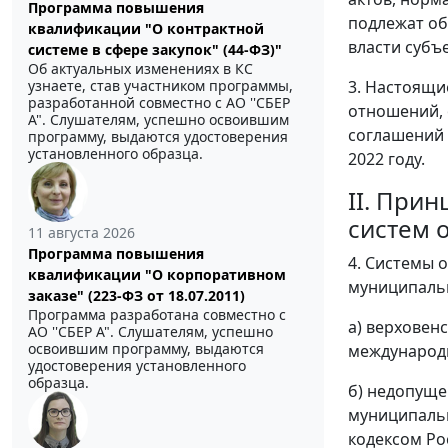
Программа повышения
подлежат об
квалификации "О контрактной
власти субъ
системе в сфере закупок" (44-ФЗ)"
Об актуальных изменениях в КС
3. Настоящи
узнаете, став участником программы,
разработанной совместно с АО ''СБЕР
отношений, 
А". Слушателям, успешно освоившим
соглашений 
программу, выдаются удостоверения
установленного образца.
2022 году.
II. При
систем 
11 августа 2026
Программа повышения
4. Системы 
квалификации "О корпоративном
муниципаль
заказе" (223-ФЗ от 18.07.2011)
Программа разработана совместно с
а) верховен
АО ''СБЕР А". Слушателям, успешно
освоившим программу, выдаются
международн
удостоверения установленного
образца.
б) недопуще
муниципальн
кодексом Р