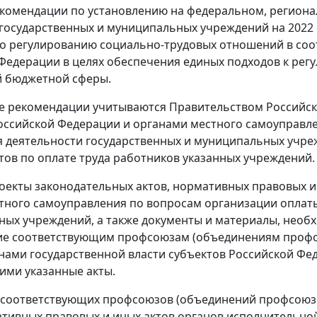
екомендации по установлению на федеральном, региона
государственных и муниципальных учреждений на 2022
о регулированию социально-трудовых отношений в соотв
Федерации в целях обеспечения единых подходов к ре
й бюджетной сферы.
е рекомендации учитываются Правительством Российск
оссийской Федерации и органами местного самоуправл
 деятельности государственных и муниципальных учре
тов по оплате труда работников указанных учреждений.
оекты законодательных актов, нормативных правовых и
тного самоуправления по вопросам организации оплаты
ых учреждений, а также документы и материалы, необх
ие соответствующим профсоюзам (объединениям профс
анами государственной власти субъектов Российской Ф
ми указанные акты.
 соответствующих профсоюзов (объединений профсоюзо
ативных правовых и иных актов органов исполнительно