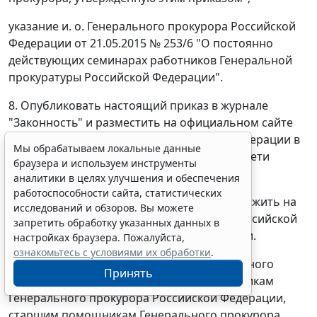
указание и. о. Генерального прокурора Российской
Федерации от 21.05.2015 № 253/6 "О постоянно
действующих семинарах работников Генеральной
прокуратуры Российской Федерации".
8. Опубликовать настоящий приказ в журнале
"Законность" и разместить на официальном сайте
Генеральной прокуратуры Российской Федерации в
Мы обрабатываем локальные данные
информационно-телекоммуникационной сети
браузера и используем инструменты
"Интернет".
аналитики в целях улучшения и обеспечения
работоспособности сайта, статистических
9. Контроль за исполнением приказа возложить на
исследований и обзоров. Вы можете
заместителей Генерального прокурора Российской
запретить обработку указанных данных в
Федерации по направлениям деятельности.
настройках браузера. Пожалуйста,
ознакомьтесь с условиями их обработки
.
Приказ направить заместителям Генерального
Принять
прокурора Российской Федерации, советникам
Генерального прокурора Российской Федерации,
старшим помощникам Генерального прокурора