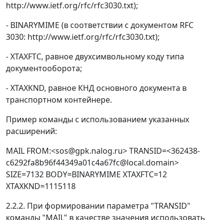
http://www.ietf.org/rfc/rfc3030.txt);
- BINARYMIME (в соответствии с документом RFC
3030: http://www.ietf.org/rfc/rfc3030.txt);
- XTAXFTC, равное двухсимвольному коду типа
документооборота;
- XTAXKND, равное КНД основного документа в
транспортном контейнере.
Пример команды с использованием указанных
расширений:
MAIL FROM:<sos@gpk.nalog.ru> TRANSID=<362438-
c6292fa8b96f44349a01c4a67fc@local.domain>
SIZE=7132 BODY=BINARYMIME XTAXFTC=12
XTAXKND=1115118
2.2.2. При формировании параметра "TRANSID"
команды "MAIL" в качестве значения использовать