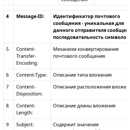
4
Message-ID:
Идентификатор почтового
сообщения - уникальная для
данного отправителя сообще
последовательность символов
5
Content-
Механизм конвертирования
Transfer-
почтового сообщения
Encoding:
6
Content-Type:
Описание типа вложения
7
Content-
Описание расположения вложен
Disposition:
8
Content-
Описание длины вложения
Length:
9
Subject:
Содержит значение