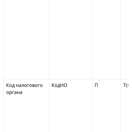
Код налогового
КодНО
П
T(=4
органа