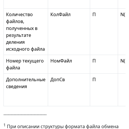
Количество
КолФайл
П
N(5
файлов,
полученных в
результате
деления
исходного файла
Номер текущего
НомФайл
П
N(5
файла
Дополнительные
ДопСв
П
сведения
------------------------------
1
При описании структуры формата файла обмена