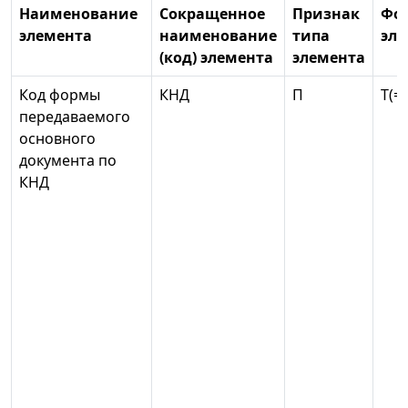
Наименование
Сокращенное
Признак
Фо
элемента
наименование
типа
эле
(код) элемента
элемента
Код формы
КНД
П
T(=7
передаваемого
основного
документа по
КНД