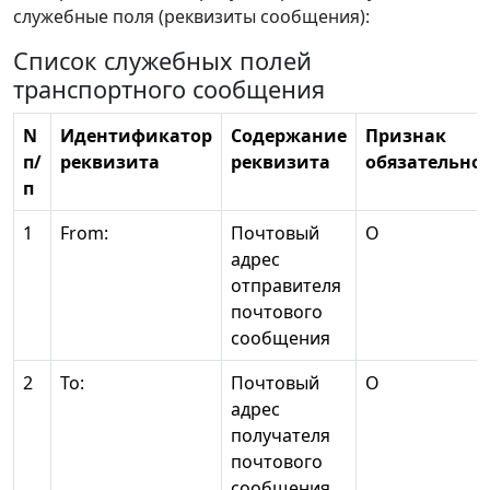
служебные поля (реквизиты сообщения):
Список служебных полей
транспортного сообщения
N
Идентификатор
Содержание
Признак
п/
реквизита
реквизита
обязательно
п
1
From:
Почтовый
О
адрес
отправителя
почтового
сообщения
2
To:
Почтовый
О
адрес
получателя
почтового
сообщения