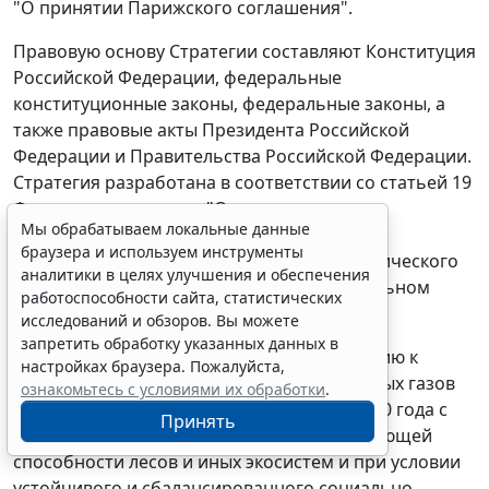
"О принятии Парижского соглашения".
Правовую основу Стратегии составляют Конституция
Российской Федерации, федеральные
конституционные законы, федеральные законы, а
также правовые акты Президента Российской
Федерации и Правительства Российской Федерации.
Стратегия разработана в соответствии со статьей 19
Федерального закона "О стратегическом
Мы обрабатываем локальные данные
планировании в Российской Федерации" и
браузера и используем инструменты
учитывает положения документов стратегического
аналитики в целях улучшения и обеспечения
планирования, разработанных на федеральном
работоспособности сайта, статистических
уровне.
исследований и обзоров. Вы можете
запретить обработку указанных данных в
Стратегия определяет меры по обеспечению к
настройках браузера. Пожалуйста,
2030 году сокращения выбросов парниковых газов
ознакомьтесь с условиями их обработки
.
до 70 процентов относительно уровня 1990 года с
Принять
учетом максимально возможной поглощающей
способности лесов и иных экосистем и при условии
устойчивого и сбалансированного социально-