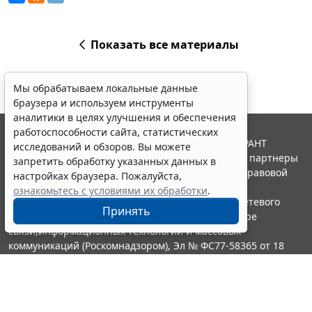
Показать все материалы
Мы обрабатываем локальные данные
браузера и используем инструменты
аналитики в целях улучшения и обеспечения
работоспособности сайта, статистических
© ООО "НПП "ГАРАНТ-СЕРВИС", 2026. Система ГАРАНТ
исследований и обзоров. Вы можете
выпускается с 1990 года. Компания "Гарант" и ее партнеры
запретить обработку указанных данных в
являются участниками Российской ассоциации правовой
настройках браузера. Пожалуйста,
информации ГАРАНТ.
ознакомьтесь с условиями их обработки
.
Портал ГАРАНТ.РУ зарегистрирован в качестве сетевого
Принять
издания Федеральной службой по надзору в сфере
связи,информационных технологий и массовых
коммуникаций (Роскомнадзором), Эл № ФС77-58365 от 18
июня 2014 года.
16+
Контакты
8-800-200-88-88