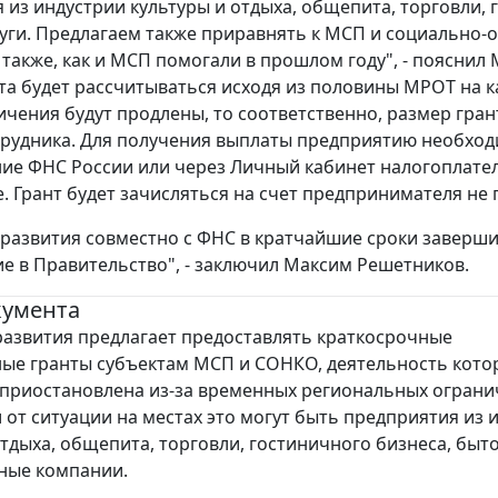
 из индустрии культуры и отдыха, общепита, торговли,
уги. Предлагаем также приравнять к МСП и социально
также, как и МСП помогали в прошлом году", - пояснил
та будет рассчитываться исходя из половины МРОТ на к
ичения будут продлены, то соответственно, размер гра
рудника. Для получения выплаты предприятию необход
ие ФНС России или через Личный кабинет налогоплате
е. Грант будет зачисляться на счет предпринимателя не
азвития совместно с ФНС в кратчайшие сроки завершит
е в Правительство", - заключил Максим Решетников.
кумента
звития предлагает предоставлять краткосрочные
ые гранты субъектам МСП и СОНКО, деятельность кото
приостановлена из-за временных региональных ограни
 от ситуации на местах это могут быть предприятия из 
отдыха, общепита, торговли, гостиничного бизнеса, быто
ные компании.