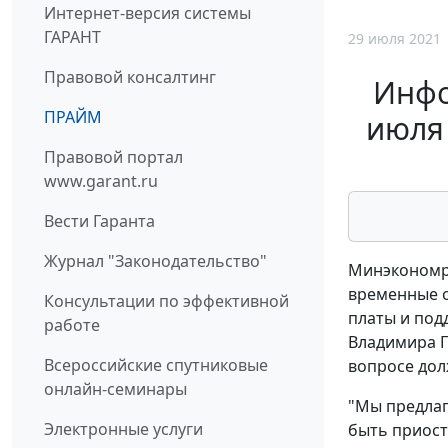
Интернет-версия системы
ГАРАНТ
29 июля 2021
Правовой консалтинг
Инфо
ПРАЙМ
июля 
Правовой портал
www.garant.ru
Вести Гаранта
Журнал "Законодательство"
Минэкономра
временные о
Консультации по эффективной
платы и под
работе
Владимира П
Всероссийские спутниковые
вопросе дол
онлайн-семинары
"Мы предлаг
Электронные услуги
быть приост