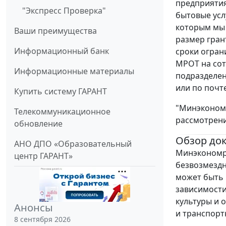
предприятия
"Экспресс Проверка"
бытовые усл
которым мы 
Ваши преимущества
размер гран
Информационный банк
сроки огран
МРОТ на сот
Информационные материалы
подразделен
или по почт
Купить систему ГАРАНТ
"Минэкономр
Телекоммуникационное
рассмотрени
обновление
Обзор до
АНО ДПО «Образовательный
Минэкономра
центр ГАРАНТ»
безвозмездн
может быть 
зависимости
культуры и 
Анонсы
и транспорт
8 сентября 2026