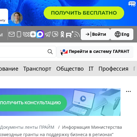
м
Войти
Eng
Перейти в систему ГАРАНТ
ование
Транспорт
Общество
IT
Профессия
П
Документы ленты ПРАЙМ
Информация Министерства
возмездные гранты на поддержку бизнеса в регионах”