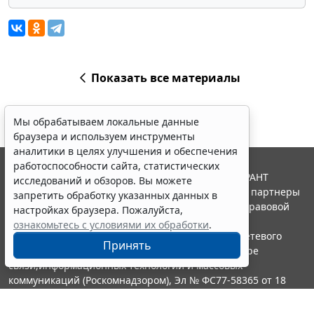
Показать все материалы
Мы обрабатываем локальные данные
браузера и используем инструменты
аналитики в целях улучшения и обеспечения
работоспособности сайта, статистических
© ООО "НПП "ГАРАНТ-СЕРВИС", 2026. Система ГАРАНТ
исследований и обзоров. Вы можете
выпускается с 1990 года. Компания "Гарант" и ее партнеры
запретить обработку указанных данных в
являются участниками Российской ассоциации правовой
настройках браузера. Пожалуйста,
информации ГАРАНТ.
ознакомьтесь с условиями их обработки
.
Портал ГАРАНТ.РУ зарегистрирован в качестве сетевого
Принять
издания Федеральной службой по надзору в сфере
связи,информационных технологий и массовых
коммуникаций (Роскомнадзором), Эл № ФС77-58365 от 18
июня 2014 года.